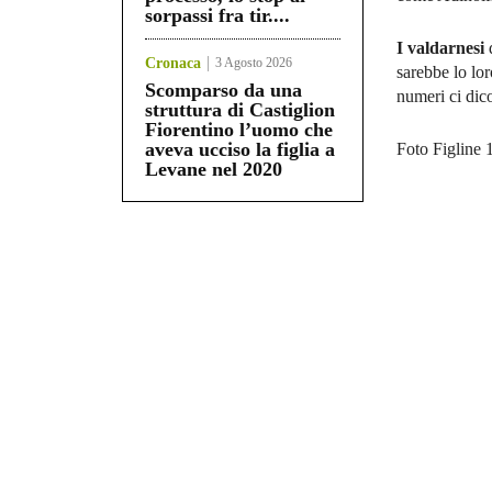
sorpassi fra tir....
I valdarnesi
d
Cronaca
3 Agosto 2026
sarebbe lo lo
Scomparso da una
numeri ci dic
struttura di Castiglion
Fiorentino l’uomo che
aveva ucciso la figlia a
Foto Figline 
Levane nel 2020