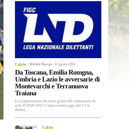
Calcio
Michele Bossini
-
6 Agosto 2026
Da Toscana, Emilia Romgna,
Umbria e Lazio le avversarie di
Montevarchi e Terranuova
Traiana
La composizione dei nove gironi del campionato di
serie D 2026-2027 è stata svelata oggi alle 13 in
diretta...
Calcio