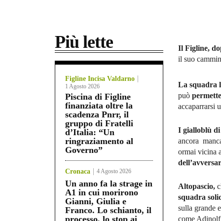
Più lette
Il Figline, d
il suo cammin
Figline Incisa Valdarno
La squadra l
1 Agosto 2026
può
permetter
Piscina di Figline
finanziata oltre la
accaparrarsi 
scadenza Pnrr, il
gruppo di Fratelli
I gialloblù 
d’Italia: “Un
ringraziamento al
ancora mancan
Governo”
ormai vicina a
dell’avversar
Cronaca
4 Agosto 2026
Un anno fa la strage in
Altopascio,
c
A1 in cui morirono
squadra soli
Gianni, Giulia e
sulla grande 
Franco. Lo schianto, il
processo, lo stop ai
come Adinolfi