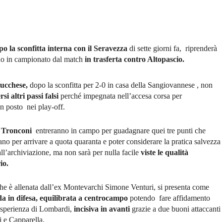
opo la sconfitta interna con il Seravezza
di sette giorni fa, riprenderà
o in campionato dal match
in trasferta contro Altopascio.
ucchese,
dopo la sconfitta per 2-0 in casa della Sangiovannese , non
si altri passi falsi
perché impegnata nell’accesa corsa per
un posto nei play-off.
di Tronconi
entreranno in campo per guadagnare quei tre punti che
o per arrivare a quota quaranta e poter considerare la pratica salvezza
ll’archiviazione, ma non sarà per nulla facile
viste le qualità
io.
he è allenata dall’ex Montevarchi Simone Venturi, si presenta come
da in difesa, equilibrata a centrocampo
potendo fare affidamento
esperienza di Lombardi,
incisiva in avanti
grazie a due buoni attaccanti
 e Capparella.