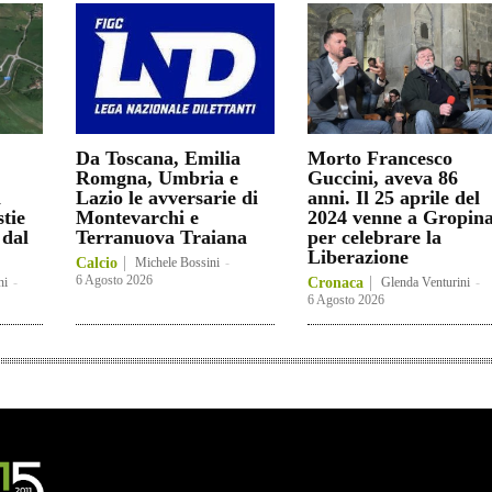
Da Toscana, Emilia
Morto Francesco
Romgna, Umbria e
Guccini, aveva 86
n
Lazio le avversarie di
anni. Il 25 aprile del
stie
Montevarchi e
2024 venne a Gropin
 dal
Terranuova Traiana
per celebrare la
Liberazione
Calcio
Michele Bossini
-
6 Agosto 2026
ni
-
Cronaca
Glenda Venturini
-
6 Agosto 2026