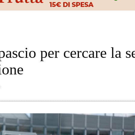
o
pascio per cercare la se
ione