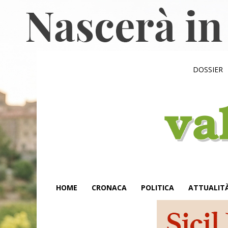
DOSSIER
HOME
CRONACA
POLITICA
ATTUALIT