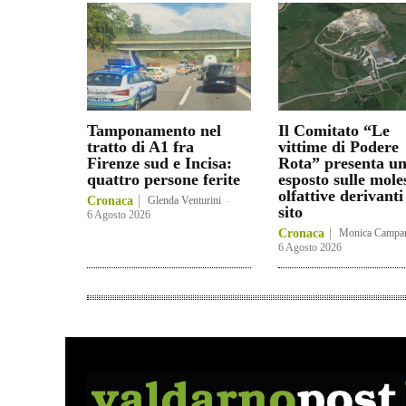
Tamponamento nel
Il Comitato “Le
tratto di A1 fra
vittime di Podere
Firenze sud e Incisa:
Rota” presenta u
quattro persone ferite
esposto sulle mole
olfattive derivanti
Cronaca
Glenda Venturini
-
sito
6 Agosto 2026
Cronaca
Monica Campa
6 Agosto 2026