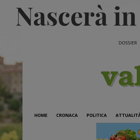
DOSSIER
HOME
CRONACA
POLITICA
ATTUALIT