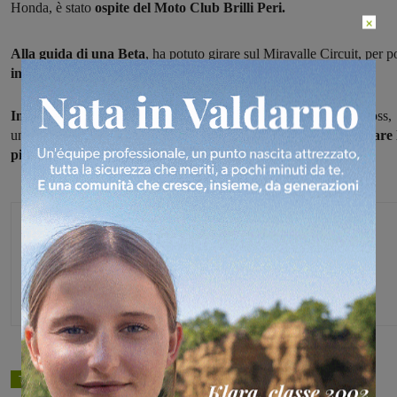
Honda, è stato
ospite del Moto Club Brilli Peri.
×
Alla guida di una Beta
, ha potuto girare sul Miravalle Circuit, per p
intrattenersi e salutare
i ragazzi del club valdarnese.
In passato anche altri piloti di MotoGp
appassionati di motocross,
un nome fra tutti quello di Andrea Dovizioso, hanno voluto
provare 
pista di Miravalle.
Michele Bossini
TAGS
motori
motocross
montevarchi