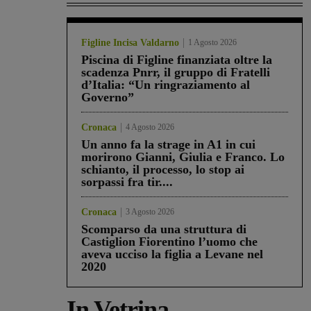
Figline Incisa Valdarno
1 Agosto 2026
Piscina di Figline finanziata oltre la
scadenza Pnrr, il gruppo di Fratelli
d’Italia: “Un ringraziamento al
Governo”
Cronaca
4 Agosto 2026
Un anno fa la strage in A1 in cui
morirono Gianni, Giulia e Franco. Lo
schianto, il processo, lo stop ai
sorpassi fra tir....
Cronaca
3 Agosto 2026
Scomparso da una struttura di
Castiglion Fiorentino l’uomo che
aveva ucciso la figlia a Levane nel
2020
In Vetrina