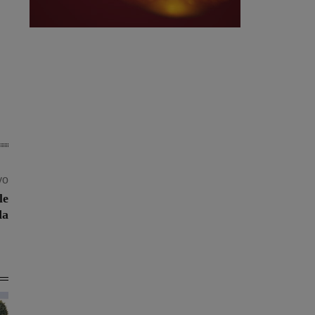
vo
le
da