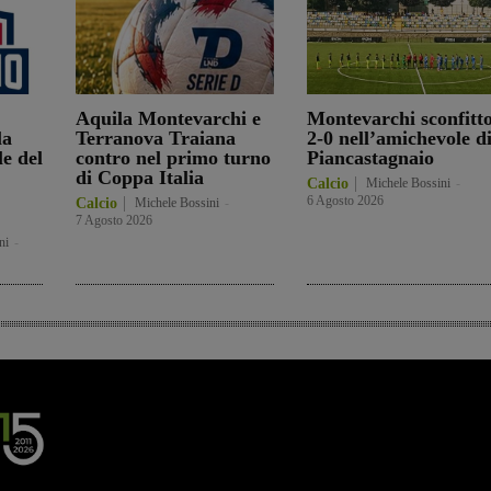
Aquila Montevarchi e
Montevarchi sconfitt
la
Terranova Traiana
2-0 nell’amichevole d
e del
contro nel primo turno
Piancastagnaio
di Coppa Italia
Calcio
Michele Bossini
-
6 Agosto 2026
Calcio
Michele Bossini
-
7 Agosto 2026
ni
-