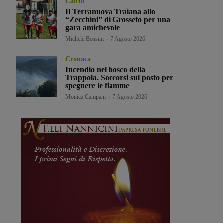
Calcio
Il Terranuova Traiana allo
“Zecchini” di Grosseto per una
gara amichevole
Michele Bossini
-
7 Agosto 2026
Cronaca
Incendio nel bosco della
Trappola. Soccorsi sul posto per
spegnere le fiamme
Monica Campani
-
7 Agosto 2026