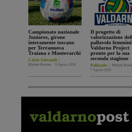
Campionato nazionale
Il progetto di
Juniores, girone
valorizzazione del
interamente toscano
pallavolo femminil
per Terranuova
Valdarno Project
Traiana e Montevarchi
pronto per la sua
seconda stagione
Calcio Giovanili
Michele Bossini
-
8 Agosto 2026
Pallavolo
Michele Bossi
7 Agosto 2026