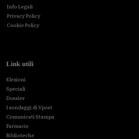
Info Legali
Privacy Policy
Cookie Policy
Html code here! Replace this with any non empty raw html
code and that's it.
Link utili
Elezioni
Speciali
Dossier
I sondaggi di Vpost
Comunicati Stampa
Farmacie
Biblioteche