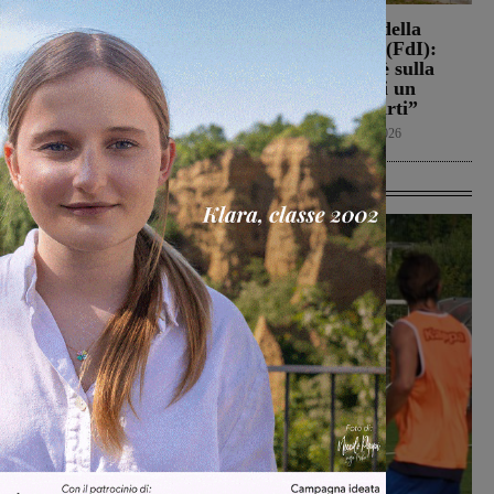
Loro Ciuffenna, squadre
Punto Nascita della
antincendio al lavoro per
Gruccia, Tucci (FdI):
un rogo nei boschi
“Montevarchi è sulla
giusta strada di un
Cronaca
8 Agosto 2026
aumento dei parti”
Politica
8 Agosto 2026
Ultime Calcio