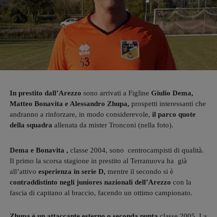
In prestito dall’Arezzo
sono arrivati a Figline
Giulio Dema,
Matteo Bonavita e Alessandro Zhupa,
prospetti interessanti che
andranno a rinforzare, in modo considerevole,
il parco quote
della squadra
allenata da mister Tronconi (nella foto).
Dema e Bonavita ,
classe 2004, sono centrocampisti di qualità.
Il primo la scorsa stagione in prestito al Terranuova ha già
all’attivo
esperienza in serie D,
mentre il secondo si è
contraddistinto negli juniores nazionali dell’Arezzo
con la
fascia di capitano al braccio, facendo un ottimo campionato.
Zhupa è un attaccante esterno o seconda punta
classe 2005. La