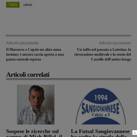
TAGS
calcio
Articolo precedente
Articolo successivo
Il Marzocco e Caprio un altro anno
Un tuffo nel passato a Laterina: la
insieme; è ancora caccia aperta a una
rievocazione medievale e la storia del
punta centrale esperta
Castello dell’antico borgo
Articoli correlati
Sospese le ricerche sul
La Futsal Sangiovannese
×
campo di Miah Billal, il
ha scelto la strada della