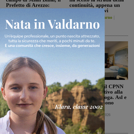
Prefetto di Arezzo:
continuità, appena un
“L’attenzione delle
paio i volti nuovi
istituzioni su questa
San Giovanni Valdarno
vicenda resta alta”
6 Agosto 2026
Cronaca
6 Agosto 2026
Punto Nascita, no alla
Punto nascita: il CPNN
deroga ma il Ministero
dà parere negativo alla
apre al monitoraggio di
richiesta di deroga. Asl e
sei mesi. Vadi: “Una
Regione esprimono
risposta che valutiamo
disappunto
positivamente anche se
Cronaca
6 Agosto 2026
con prudenza”
Cronaca
6 Agosto 2026