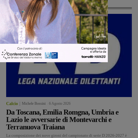
Ultime Calcio
Calcio
Michele Bossini
-
6 Agosto 2026
Da Toscana, Emilia Romgna, Umbria e
Lazio le avversarie di Montevarchi e
Terranuova Traiana
La composizione dei nove gironi del campionato di serie D 2026-2027 è