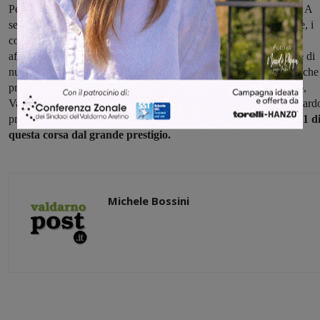
Persignano, transitare per Loro Ciuffenna e tornare a Terranuova. A
seguire due volte il circuito Cima Berna-Santa Maria-Piantravigne, i
concorrenti faranno poi rotta verso il ponte Mocarini e il Tasso,
affronatare il Valcello e la Cicogna, poi passaggio per la Traiana e di
nuovo Terranuova, per
il suono della campana e il tratto finale
che
prevede un altro passaggio per il Tasso e gli strappi di Monticello,
Valcello e della Cicogna che, inseriti non troppo lontano dal traguard
probabilmente andranno a decidere
il vincitore dell’edizione 2021 d
questa corsa dal grande prestigio.
Michele Bossini