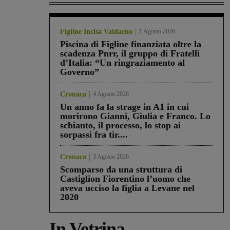
Figline Incisa Valdarno
1 Agosto 2026
Piscina di Figline finanziata oltre la
scadenza Pnrr, il gruppo di Fratelli
d’Italia: “Un ringraziamento al
Governo”
Cronaca
4 Agosto 2026
Un anno fa la strage in A1 in cui
morirono Gianni, Giulia e Franco. Lo
schianto, il processo, lo stop ai
sorpassi fra tir....
Cronaca
3 Agosto 2026
Scomparso da una struttura di
Castiglion Fiorentino l’uomo che
aveva ucciso la figlia a Levane nel
2020
In Vetrina