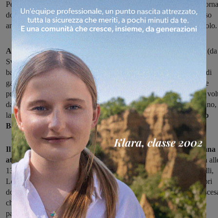
Perdono”, gara per elite e under 23 di livello internazionale che torn
domani
(martedì 28 settembre)
dopo la cancellazione dello scorso
anno causa pandemia e che è pronta a regalare un grande spettacolo.
Al via sono attese ventinove formazioni
sei delle quali straniere (da
Svizzera, Olanda, Croazia, Russia, Slovenia e Austria), per una
battaglia fra centosettantasei corridori (il massimo per questo tipo di
gare) su una distanza di
centosettantatre chilometri.
Fra le squadre
presenti la Zalf, con
Gabriele Benedetti
che passerà per la prima vol
dalla sua Montemarciano con indosso la maglia di campione italiano,
la Colpack, che potrà schieare il neo-campione del mondo
Filippo
Baroncini.
Il percorso, che toccando quest’anno anche il Tasso e la Traiana
attraverserà tutte le frazioni,
prevede la partenza da Terranuova all
13 e un primo tratto con la carovana che transiterà per Campogialli,
Loro, Castelfranco e la rotatoria delle Balze, quindi dopo i corridori
dovranno affrontare la salita di Montemarciano e la successiva disces
che da Loro Ciuffenna riporterà la corsa a Terranuova, quindi il
passaggio per Cima Berna e Santa Maria per poi salire verso