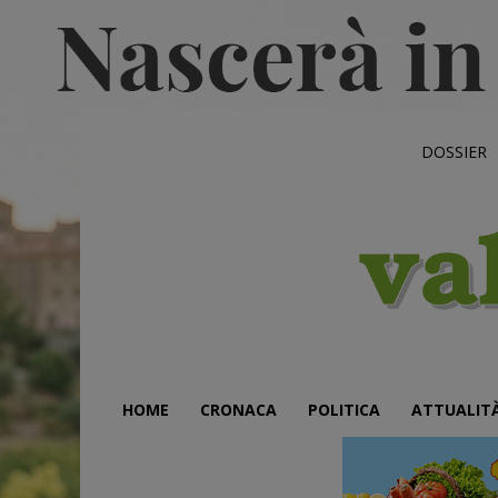
DOSSIER
HOME
CRONACA
POLITICA
ATTUALIT