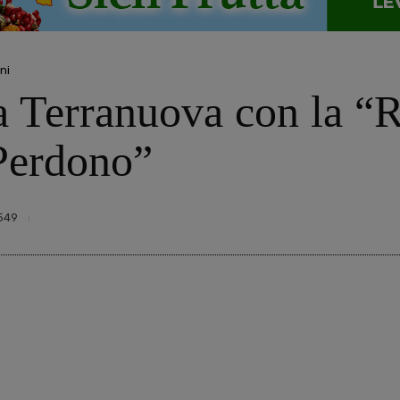
ni
a Terranuova con la “
 Perdono”
549