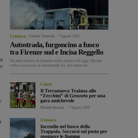
a
Cronaca
Glenda Venturini
-
7 Agosto 2026
Autostrada, furgoncino a fuoco
tra Firenze sud e Incisa Reggello
ta
Un altro mezzo in fiamme nella cronaca di oggi. Questa
volta è successo in Autostrada A1, nel tratto fra...
 e
Calcio
Il Terranuova Traiana allo
“Zecchini” di Grosseto per una
gara amichevole
e
Michele Bossini
-
7 Agosto 2026
Cronaca
a
Incendio nel bosco della
Trappola. Soccorsi sul posto per
spegnere le fiamme