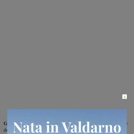
×
Grande ciclismo a Terranuova
con la cinquantunesima edizione
della “Ruota d’Oro” e ottantanovesimo “Gran premio festa del