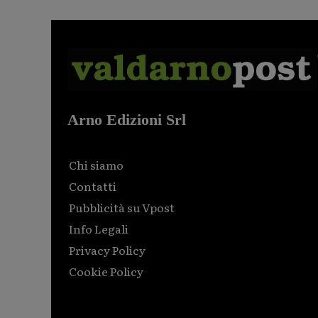
Arno Edizioni Srl
Chi siamo
Contatti
Pubblicità su Vpost
Info Legali
Privacy Policy
Cookie Policy
Html code here! Replace this with any non empty raw
html code and that's it.