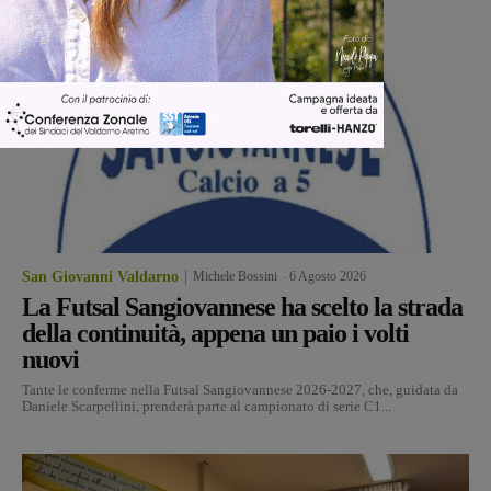
San Giovanni Valdarno
Michele Bossini
-
6 Agosto 2026
La Futsal Sangiovannese ha scelto la strada
della continuità, appena un paio i volti
nuovi
Tante le conferme nella Futsal Sangiovannese 2026-2027, che, guidata da
Daniele Scarpellini, prenderà parte al campionato di serie C1...