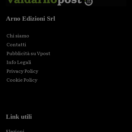
Arno Edizioni Srl
Chi siamo
Contatti
Pubblicità su Vpost
Info Legali
Privacy Policy
Cookie Policy
Html code here! Replace this with any non empty raw html
code and that's it.
Link utili
Elezioni