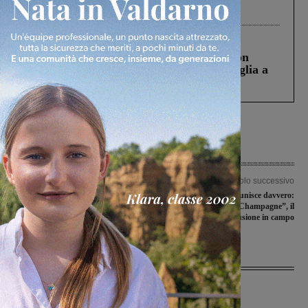
processo, lo stop ai sorpassi fra tir....
Cronaca
3 Agosto 2026
Scomparso da una struttura di Castiglion
Fiorentino l’uomo che aveva ucciso la figlia a
Levane nel 2020
Articolo precedente
Articolo successivo
Weekender: gli eventi in programma
A Terranuova il calcio unisce davvero:
questo fine settimana in Valdarno
nasce “Calcio Champagne”, il
progetto dell’inclusione in campo
Ultime Notizie