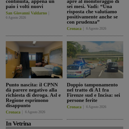
continuità, appena un
apre al monitoraggio di
paio i volti nuovi
sei mesi. Vadi: “Una
risposta che valutiamo
San Giovanni Valdarno
positivamente anche se
6 Agosto 2026
con prudenza”
Cronaca
6 Agosto 2026
Punto nascita: il CPNN
Doppio tamponamento
dà parere negativo alla
nel tratto di A1 fra
richiesta di deroga. Asl e
Firenze sud e Incisa: sei
Regione esprimono
persone ferite
disappunto
Cronaca
6 Agosto 2026
Cronaca
6 Agosto 2026
In Vetrina