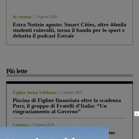
In vetrina
3 Agosto 2026
Estra Notizie agosto: Smart Cities, oltre 44mila
studenti coinvolti, torna il bando per lo sport e
debutta il podcast Estrair
Più lette
Figline Incisa Valdarno
1 Agosto 2026
Piscina di Figline finanziata oltre la scadenza
Pnrr, il gruppo di Fratelli d’Italia: “Un
ringraziamento al Governo”
×
Cronaca
4 Agosto 2026
Un anno fa la strage in A1 in cui morirono
Gianni, Giulia e Franco. Lo schianto, il