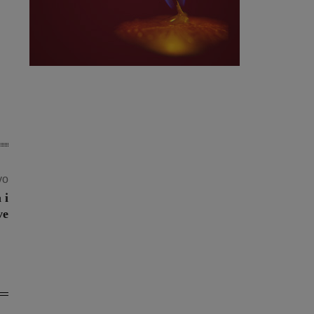
vo
 i
ve