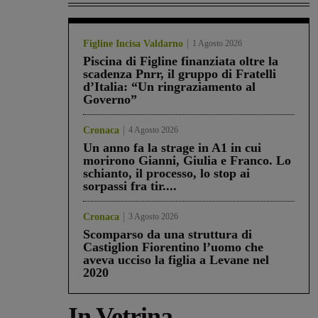
Figline Incisa Valdarno
1 Agosto 2026
Piscina di Figline finanziata oltre la
scadenza Pnrr, il gruppo di Fratelli
d’Italia: “Un ringraziamento al
Governo”
Cronaca
4 Agosto 2026
Un anno fa la strage in A1 in cui
morirono Gianni, Giulia e Franco. Lo
schianto, il processo, lo stop ai
sorpassi fra tir....
Cronaca
3 Agosto 2026
Scomparso da una struttura di
Castiglion Fiorentino l’uomo che
aveva ucciso la figlia a Levane nel
2020
In Vetrina