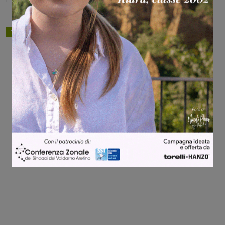
TAGS
basket
Share