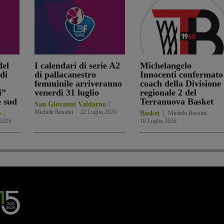
el
I calendari di serie A2
Michelangelo
di
di pallacanestro
Innocenti confermato
femminile arriveranno
coach della Divisione
i”
venerdì 31 luglio
regionale 2 del
e sud
Terranuova Basket
San Giovanni Valdarno
Michele Bossini
-
22 Luglio 2026
o
Basket
Michele Bossini
-
 2026
10 Luglio 2026