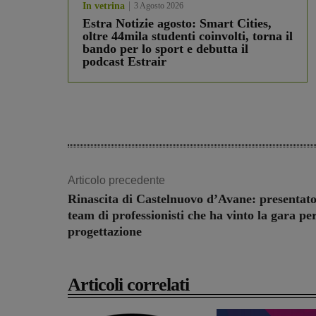
In vetrina
3 Agosto 2026
Estra Notizie agosto: Smart Cities,
oltre 44mila studenti coinvolti, torna il
bando per lo sport e debutta il
podcast Estrair
Articolo precedente
Rinascita di Castelnuovo d’Avane: presentato
team di professionisti che ha vinto la gara per
progettazione
Articoli correlati