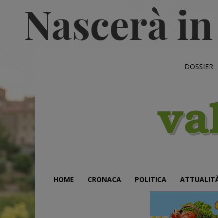
DOSSIER
HOME
CRONACA
POLITICA
ATTUALIT