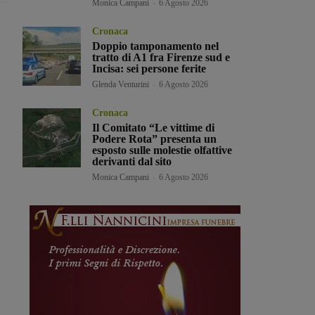
Monica Campani
-
6 Agosto 2026
Cronaca
Doppio tamponamento nel
tratto di A1 fra Firenze sud e
Incisa: sei persone ferite
Glenda Venturini
-
6 Agosto 2026
Cronaca
Il Comitato “Le vittime di
Podere Rota” presenta un
esposto sulle molestie olfattive
derivanti dal sito
Monica Campani
-
6 Agosto 2026