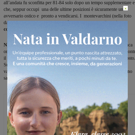
all’andata fu sconfitta per 81-84 solo dopo un tempo supplementare e
×
che, seppur occupi una delle ultime posizioni è sicuramente un
avversario ostico e pronto a vendicarsi. I montevarchini (nella foto
dalla pagina facebook della società) non faranno regali, anche per
confermare la loro ottima posizione in classifica.
Nel girone B la Synergy
proverà il ritorno a una vittoria che manca
ormai dalla seconda giornata di campionato nel match casalingo cont
il
Cmb Carrara
squadra che in classifica si trova al terzultimo posto
Sulla carta i marmiferi potrebbero essere anche alla portata dei
valdarnesi, per i quali iniziare con il passo giusto il girone di ritorno
sarebbe una
grossa iniezione di fiducia.
Michele Bossini