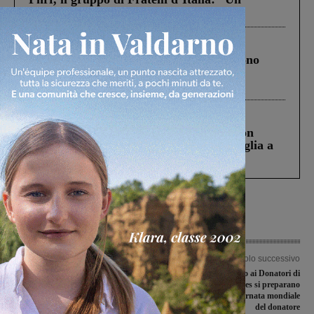
ringraziamento al Governo”
Cronaca
4 Agosto 2026
Un anno fa la strage in A1 in cui morirono
Gianni, Giulia e Franco. Lo schianto, il
processo, lo stop ai sorpassi fra tir....
Cronaca
3 Agosto 2026
Scomparso da una struttura di Castiglion
Fiorentino l’uomo che aveva ucciso la figlia a
Levane nel 2020
Articolo precedente
Articolo successivo
Un premio dell’amministrazione
Un parco dedicato ai Donatori di
comunale per le ragazze della Bruschi
Sangue: a Loro i Fratres si preparano
Basket San Giovanni
così a festeggiare la giornata mondiale
del donatore