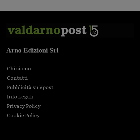
Arno Edizioni Srl
Chi siamo
Contatti
Pubblicità su Vpost
Info Legali
Privacy Policy
Cookie Policy
Html code here! Replace this with any non empty raw html
code and that's it.