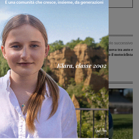
Articolo precedente
Articolo successivo
Al lavoro su zucche e creazioni in
Incidente a Terranuova tra auto e
cartapesta, a San Giovanni è tempo di
moto. Ferito il motociclista
Rificolona
Ultime Notizie