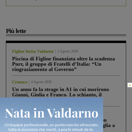
Più lette
Figline Incisa Valdarno
1 Agosto 2026
Piscina di Figline finanziata oltre la scadenza
Pnrr, il gruppo di Fratelli d’Italia: “Un
ringraziamento al Governo”
Cronaca
4 Agosto 2026
×
Un anno fa la strage in A1 in cui morirono
Gianni, Giulia e Franco. Lo schianto, il
processo, lo stop ai sorpassi fra tir....
Cronaca
3 Agosto 2026
Scomparso da una struttura di Castiglion
Fiorentino l’uomo che aveva ucciso la figlia a
Levane nel 2020