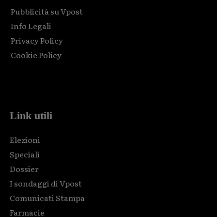
Pubblicità su Vpost
Info Legali
Privacy Policy
Cookie Policy
Html code here! Replace this with any non empty raw html
code and that's it.
Link utili
Elezioni
Speciali
Dossier
I sondaggi di Vpost
Comunicati Stampa
Farmacie