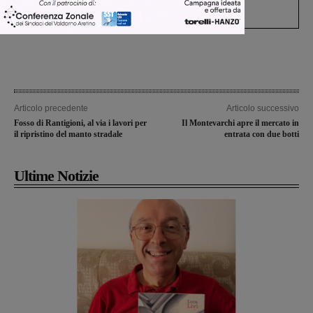
processo, lo stop ai sorpassi fra tir....
Articolo precedente
Articolo successivo
Fosso di Rantigioni, al via i lavori per
Il Montevarchi apre il mercato in
il ripristino del manto stradale
entrata con due botti
Ultime Notizie