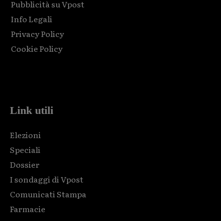
Pubblicità su Vpost
Info Legali
Privacy Policy
Cookie Policy
Html code here! Replace this with any non empty raw html
code and that's it.
Link utili
Elezioni
Speciali
Dossier
I sondaggi di Vpost
Comunicati Stampa
Farmacie