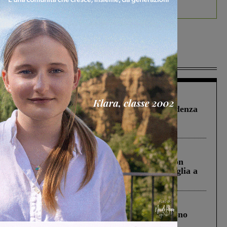
debutta il podcast Estrair
Più lette
Figline Incisa Valdarno
1 Agosto 2026
Piscina di Figline finanziata oltre la scadenza
Pnrr, il gruppo di Fratelli d’Italia: “Un
ringraziamento al Governo”
Cronaca
3 Agosto 2026
Scomparso da una struttura di Castiglion
Fiorentino l’uomo che aveva ucciso la figlia a
Levane nel 2020
Cronaca
4 Agosto 2026
Un anno fa la strage in A1 in cui morirono
Gianni, Giulia e Franco. Lo schianto, il