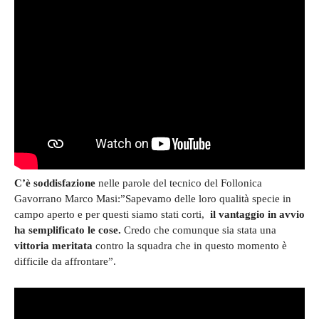
C’è soddisfazione
nelle parole del tecnico del Follonica
Gavorrano Marco Masi:”Sapevamo delle loro qualità specie in
campo aperto e per questi siamo stati corti,
il vantaggio in avvio
ha semplificato le cose.
Credo che comunque sia stata una
vittoria meritata
contro la squadra che in questo momento è
difficile da affrontare”.