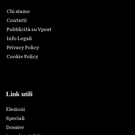
Chi siamo
Contatti
Pubblicità su Vpost
Info Legali
Privacy Policy
Cookie Policy
Html code here! Replace this with any non empty raw html
code and that's it.
Link utili
Elezioni
Speciali
Dossier