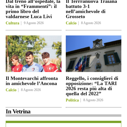
Dal treno all’ospedale, la
Il Terrranuova Traiana
vita in “Frammenti”: il
battuto 3-1
primo libro del
nell’amichevole di
valdarnese Luca Livi
Grosseto
Cultura
9 Agosto 2026
Calcio
8 Agosto 2026
Il Montevarchi affronta
Reggello, i consiglieri di
in amichevole l’Ancona
opposizione: “La TARI
2026 resta più alta di
Calcio
8 Agosto 2026
quella del 2022”
Politica
8 Agosto 2026
In Vetrina