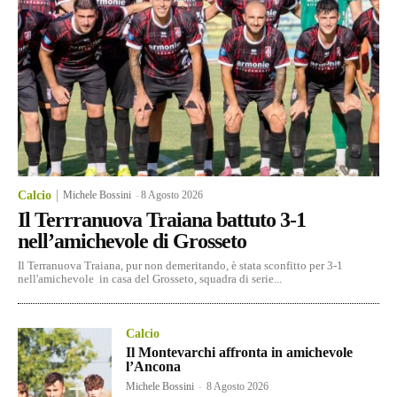
Calcio
Michele Bossini
-
8 Agosto 2026
Il Terrranuova Traiana battuto 3-1
nell’amichevole di Grosseto
Il Terranuova Traiana, pur non demeritando, è stata sconfitto per 3-1
nell'amichevole in casa del Grosseto, squadra di serie...
Calcio
Il Montevarchi affronta in amichevole
l’Ancona
Michele Bossini
-
8 Agosto 2026