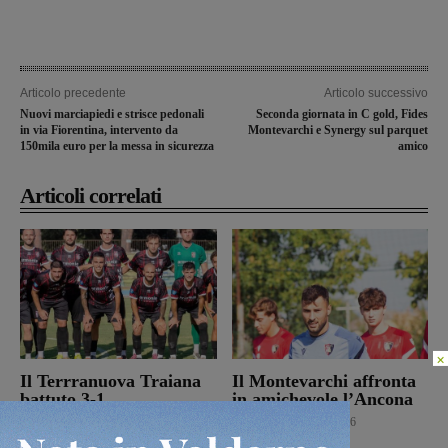
Articolo precedente
Articolo successivo
Nuovi marciapiedi e strisce pedonali
Seconda giornata in C gold, Fides
in via Fiorentina, intervento da
Montevarchi e Synergy sul parquet
150mila euro per la messa in sicurezza
amico
Articoli correlati
×
Il Terrranuova Traiana
Il Montevarchi affronta
battuto 3-1
in amichevole l’Ancona
nell’amichevole di
Calcio
8 Agosto 2026
Grosseto