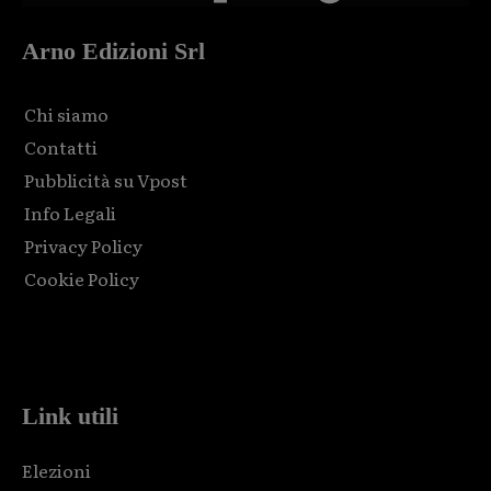
Arno Edizioni Srl
Chi siamo
Contatti
Pubblicità su Vpost
Info Legali
Privacy Policy
Cookie Policy
Html code here! Replace this with any non empty raw html
code and that's it.
Link utili
Elezioni