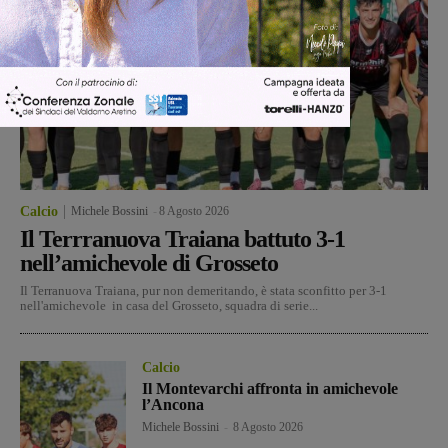
Calcio
Michele Bossini
-
8 Agosto 2026
Il Terrranuova Traiana battuto 3-1
nell’amichevole di Grosseto
Il Terranuova Traiana, pur non demeritando, è stata sconfitto per 3-1
nell'amichevole in casa del Grosseto, squadra di serie...
Calcio
Il Montevarchi affronta in amichevole
l’Ancona
Michele Bossini
-
8 Agosto 2026