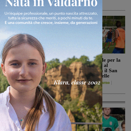
Calcio
8 Agosto 2026
Reggello, i consiglieri di
Prima stagionale per la
opposizione: “La TARI
Sangiovannese, al
2026 resta più alta di
“Fedini” arriva il San
quella del 2022”
Donato Tavarnelle
Politica
8 Agosto 2026
San Giovanni Valdarno
8 Agosto 2026
Ultime Calcio