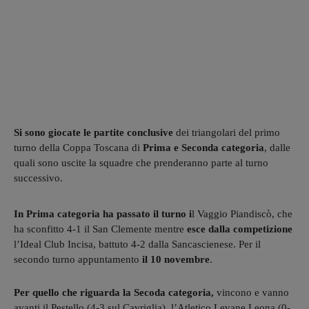
Si sono giocate le partite conclusive
dei triangolari del primo
turno della Coppa Toscana di
Prima e Seconda categoria
, dalle
quali sono uscite la squadre che prenderanno parte al turno
successivo.
In Prima categoria ha passato il turno i
l Vaggio Piandiscò, che
ha sconfitto 4-1 il San Clemente mentre
esce dalla competizione
l’Ideal Club Incisa, battuto 4-2 dalla Sancascienese. Per il
secondo turno appuntamento
il 10 novembre
.
Per quello che riguarda la Secoda categoria,
vincono e vanno
avanti il Pestello (4-3 sul Cavriglia), l’Atletico Levane Leona (0-