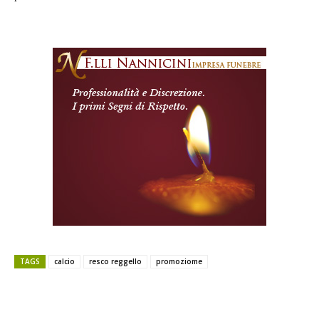
TAGS
calcio
resco reggello
promoziome