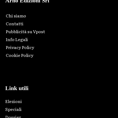
Arno Edizioni Srl
Chi siamo
Contatti
Pubblicità su Vpost
Info Legali
Privacy Policy
Cookie Policy
Html code here! Replace this with any non empty raw html
code and that's it.
Link utili
Elezioni
Speciali
Dossier