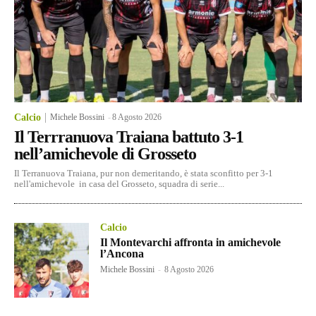
Calcio
Michele Bossini
-
8 Agosto 2026
Il Terrranuova Traiana battuto 3-1
nell’amichevole di Grosseto
Il Terranuova Traiana, pur non demeritando, è stata sconfitto per 3-1
nell'amichevole in casa del Grosseto, squadra di serie...
Calcio
Il Montevarchi affronta in amichevole
l’Ancona
Michele Bossini
-
8 Agosto 2026