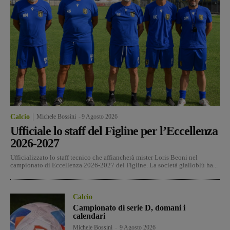
Calcio
Michele Bossini
-
9 Agosto 2026
Ufficiale lo staff del Figline per l’Eccellenza
2026-2027
Ufficializzato lo staff tecnico che affiancherà mister Loris Beoni nel
campionato di Eccellenza 2026-2027 del Figline. La società gialloblù ha...
Calcio
Campionato di serie D, domani i
calendari
Michele Bossini
-
9 Agosto 2026