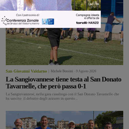
San Giovanni Valdarno
Michele Bossini
-
9 Agosto 2026
La Sangiovannese tiene testa al San Donato
Tavarnelle, che però passa 0-1
La Sangiovannese, nella gara casalinga con il San Donato Tavarnelle che
ha sancito il debutto degli azzurro in questo...