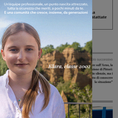
Cronaca
5 Agosto 2026
Continuano le ricerche di Miah Billal. La
Prefettura: “In caso di avvistamento contattate
il 112”
Articolo precedente
Articolo successivo
“Il Sarrismo secondo Maurizio
Manutenzione ponte sull’Arno, la
Sarri”: a Figline un clinic per addetti
coalizione di Pittori:
ai lavori
“L’Amministrazione in silenzio, ma i
cittadini hanno il diritto di conoscere
la situazione”
Ultime Notizie