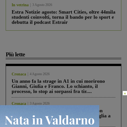
In vetrina
3 Agosto 2026
Estra Notizie agosto: Smart Cities, oltre 44mila
studenti coinvolti, torna il bando per lo sport e
debutta il podcast Estrair
Più lette
Cronaca
4 Agosto 2026
Un anno fa la strage in A1 in cui morirono
Gianni, Giulia e Franco. Lo schianto, il
processo, lo stop ai sorpassi fra tir....
×
Cronaca
3 Agosto 2026
Scomparso da una struttura di Castiglion
Fiorentino l’uomo che aveva ucciso la figlia a
Levane nel 2020