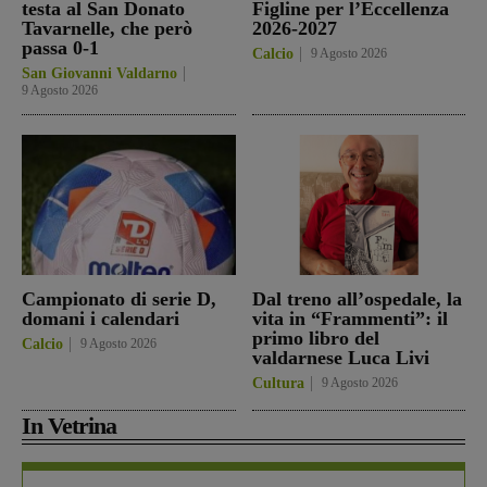
testa al San Donato
Figline per l’Eccellenza
Tavarnelle, che però
2026-2027
passa 0-1
Calcio
9 Agosto 2026
San Giovanni Valdarno
9 Agosto 2026
Campionato di serie D,
Dal treno all’ospedale, la
domani i calendari
vita in “Frammenti”: il
primo libro del
Calcio
9 Agosto 2026
valdarnese Luca Livi
Cultura
9 Agosto 2026
In Vetrina