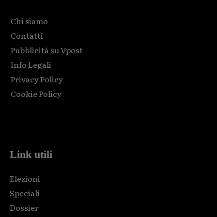
Chi siamo
Contatti
Pubblicità su Vpost
Info Legali
Privacy Policy
Cookie Policy
Html code here! Replace this with any non empty raw html
code and that's it.
Link utili
Elezioni
Speciali
Dossier