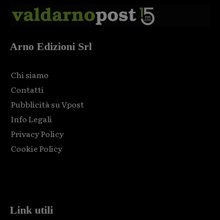
Arno Edizioni Srl
Chi siamo
Contatti
Pubblicità su Vpost
Info Legali
Privacy Policy
Cookie Policy
Html code here! Replace this with any non empty raw html
code and that's it.
Link utili