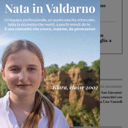
Un anno fa la strage in A1 in cui morirono
Gianni, Giulia e Franco. Lo schianto, il
processo, lo stop ai sorpassi fra tir....
Cronaca
3 Agosto 2026
Scomparso da una struttura di Castiglion
Fiorentino l’uomo che aveva ucciso la figlia a
Levane nel 2020
Articolo precedente
Articolo successivo
Ex Lambruschini, il cantiere si avvia
Alleanza Civica per San Giovanni:
verso le fasi finali. Completate le
continuano gli incontri conoscitivi con
nuove fondazioni. Mugnai: “È stata
la candidata Lisa Vannelli
un’epopea”
Ultime Notizie