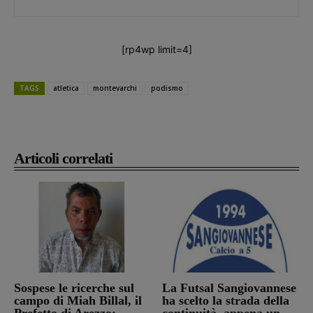
[rp4wp limit=4]
TAGS
atletica
montevarchi
podismo
Articoli correlati
Sospese le ricerche sul
La Futsal Sangiovannese
campo di Miah Billal, il
ha scelto la strada della
Prefetto di Arezzo:
continuità, appena un