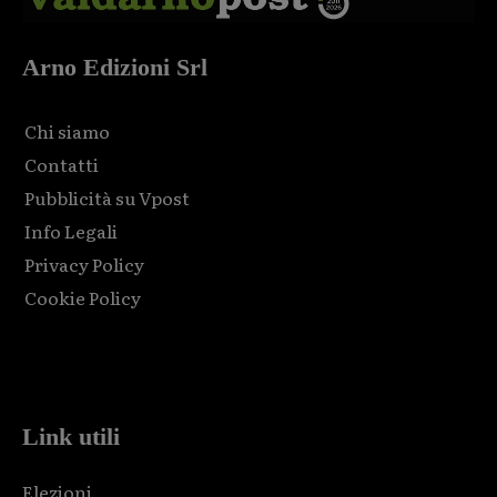
Arno Edizioni Srl
Chi siamo
Contatti
Pubblicità su Vpost
Info Legali
Privacy Policy
Cookie Policy
Html code here! Replace this with any non empty raw html
code and that's it.
Link utili
Elezioni