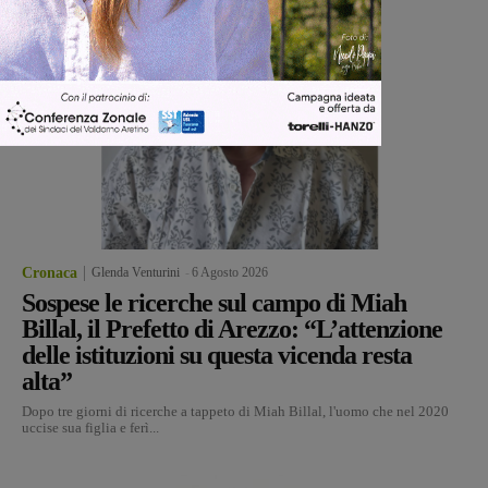
Cronaca
Glenda Venturini
-
6 Agosto 2026
Sospese le ricerche sul campo di Miah
Billal, il Prefetto di Arezzo: “L’attenzione
delle istituzioni su questa vicenda resta
alta”
Dopo tre giorni di ricerche a tappeto di Miah Billal, l'uomo che nel 2020
uccise sua figlia e ferì...