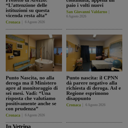
“L’attenzione delle
paio i volti nuovi
istituzioni su questa
San Giovanni Valdarno
vicenda resta alta”
6 Agosto 2026
Cronaca
6 Agosto 2026
Punto Nascita, no alla
Punto nascita: il CPNN
deroga ma il Ministero
dà parere negativo alla
apre al monitoraggio di
richiesta di deroga. Asl e
sei mesi. Vadi: “Una
Regione esprimono
risposta che valutiamo
disappunto
positivamente anche se
Cronaca
6 Agosto 2026
con prudenza”
Cronaca
6 Agosto 2026
In Vetrina