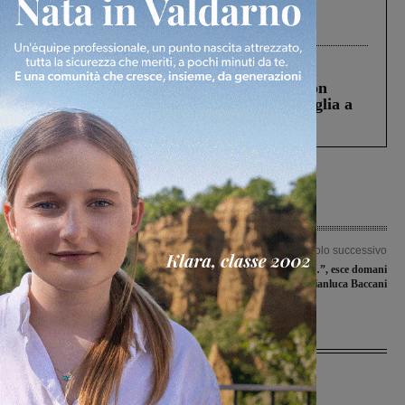
Gianni, Giulia e Franco. Lo schianto, il
processo, lo stop ai sorpassi fra tir....
Cronaca
3 Agosto 2026
Scomparso da una struttura di Castiglion
Fiorentino l’uomo che aveva ucciso la figlia a
Levane nel 2020
Articolo precedente
Articolo successivo
Nuotatori master valdarnesi a
“ChatGPT ha detto…”, esce domani
Piombino per i campionati italiani
il libro di Gianluca Baccani
Ultime Notizie