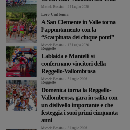
Michele Bossini
-
24 Luglio 2026
Loro Ciuffenna
A San Clemente in Valle torna
l’appuntamento con la
“Scarpinata dei cinque ponti”
Michele Bossini
-
17 Luglio 2026
Reggello
Lablaida e Mantelli si
confermano vincitori della
Reggello-Vallombrosa
Michele Bossini
-
5 Luglio 2026
Reggello
Domenica torna la Reggello-
Vallombrosa, gara in salita con
un dislivello importante e che
festeggia i suoi primi cinquanta
anni
Michele Bossini
-
3 Luglio 2026