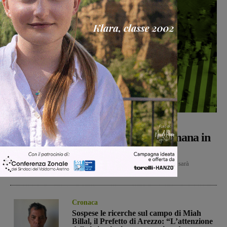
Weekender
Giulia Mauro
-
7 Agosto 2026
Weekender: cosa fare nel fine settimana in
Valdarno
VENERDÌ 7 AGOSTO Reggello- Per il Cinema sotto le Stelle sarà
proiettato a Vaggio il film d’animazione “Tartarughe...
Cronaca
Sospese le ricerche sul campo di Miah
Billal, il Prefetto di Arezzo: “L’attenzione