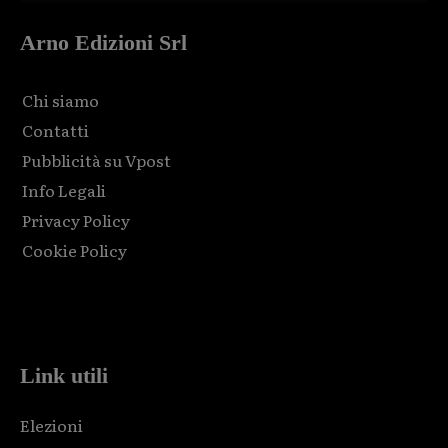
Arno Edizioni Srl
Chi siamo
Contatti
Pubblicità su Vpost
Info Legali
Privacy Policy
Cookie Policy
Html code here! Replace this with any non empty raw html
code and that's it.
Link utili
Elezioni