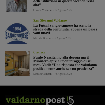
delle istituzioni su questa vicenda resta
alta”
Glenda Venturini
-
6 Agosto 2026
San Giovanni Valdarno
La Futsal Sangiovannese ha scelto la
strada della continuità, appena un paio i
volti nuovi
Michele Bossini
-
6 Agosto 2026
Cronaca
Punto Nascita, no alla deroga ma il
Ministero apre al monitoraggio di sei
mesi. Vadi: “Una risposta che valutiamo
positivamente anche se con prudenza”
Monica Campani
-
6 Agosto 2026