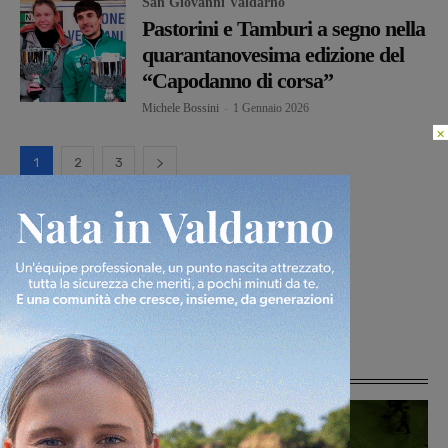
San Giovanni Valdarno
Pastorini e Tamburi a segno nella
quarantanovesima edizione del
“Capodanno di corsa”
Michele Bossini
-
1 Gennaio 2026
×
1
2
3
Ultime Notizie