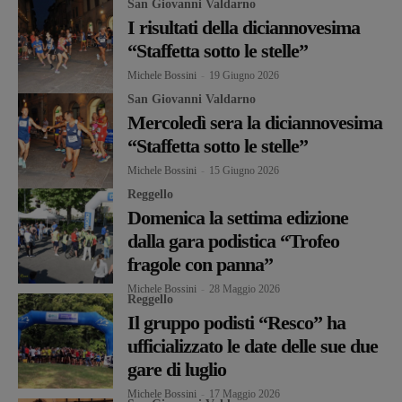
San Giovanni Valdarno
I risultati della diciannovesima
“Staffetta sotto le stelle”
Michele Bossini
-
19 Giugno 2026
San Giovanni Valdarno
Mercoledì sera la diciannovesima
“Staffetta sotto le stelle”
Michele Bossini
-
15 Giugno 2026
Reggello
Domenica la settima edizione
dalla gara podistica “Trofeo
fragole con panna”
Michele Bossini
-
28 Maggio 2026
Reggello
Il gruppo podisti “Resco” ha
ufficializzato le date delle sue due
gare di luglio
Michele Bossini
-
17 Maggio 2026