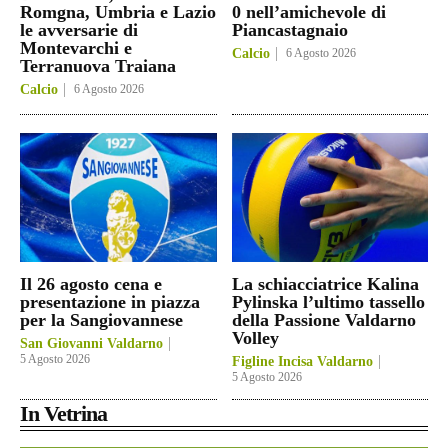
Romgna, Umbria e Lazio
0 nell’amichevole di
le avversarie di
Piancastagnaio
Montevarchi e
Calcio
6 Agosto 2026
Terranuova Traiana
Calcio
6 Agosto 2026
Il 26 agosto cena e
La schiacciatrice Kalina
presentazione in piazza
Pylinska l’ultimo tassello
per la Sangiovannese
della Passione Valdarno
Volley
San Giovanni Valdarno
5 Agosto 2026
Figline Incisa Valdarno
5 Agosto 2026
In Vetrina