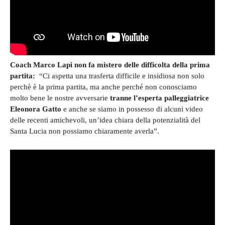
Coach Marco Lapi non fa mistero delle difficolta della prima
partita:
“Ci aspetta una trasferta difficile e insidiosa non solo
perchè è la prima partita, ma anche perché non conosciamo
molto bene le nostre avversarie
tranne l’esperta palleggiatrice
Eleonora Gatto
e anche se siamo in possesso di alcuni video
delle recenti amichevoli, un’idea chiara della potenzialità del
Santa Lucia non possiamo chiaramente averla”.