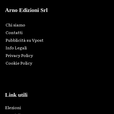
Arno Edizioni Srl
Chi siamo
Contatti
Pubblicità su Vpost
Info Legali
Privacy Policy
Cookie Policy
Html code here! Replace this with any non empty raw html
code and that's it.
Link utili
Elezioni