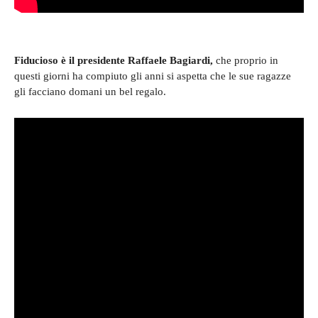
Fiducioso è il presidente Raffaele Bagiardi,
che proprio in
questi giorni ha compiuto gli anni si aspetta che le sue ragazze
gli facciano domani un bel regalo.