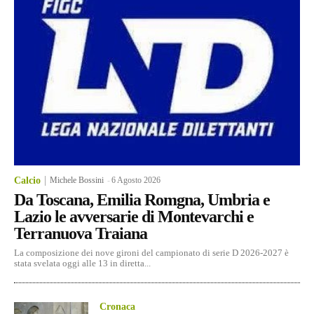
Calcio
Michele Bossini
-
6 Agosto 2026
Da Toscana, Emilia Romgna, Umbria e
Lazio le avversarie di Montevarchi e
Terranuova Traiana
La composizione dei nove gironi del campionato di serie D 2026-2027 è
stata svelata oggi alle 13 in diretta...
Cronaca