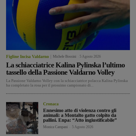
Figline Incisa Valdarno
Michele Bossini
-
5 Agosto 2026
La schiacciatrice Kalina Pylinska l’ultimo
tassello della Passione Valdarno Volley
La Passione Valdarno Volley con la schiacciatrice polacca Kalina Pylinska
ha completato la rosa per il prossimo campionato di...
Cronaca
Ennesimo atto di violenza contro gli
animali: a Montalto gatto colpito da
pallini. Enpa: “Atto ingiustificabile”
Monica Campani
-
5 Agosto 2026