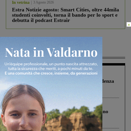
In vetrina
3 Agosto 2026
Estra Notizie agosto: Smart Cities, oltre 44mila
studenti coinvolti, torna il bando per lo sport e
debutta il podcast Estrair
×
Più lette
Figline Incisa Valdarno
1 Agosto 2026
Piscina di Figline finanziata oltre la scadenza
Pnrr, il gruppo di Fratelli d’Italia: “Un
ringraziamento al Governo”
Cronaca
4 Agosto 2026
Un anno fa la strage in A1 in cui morirono
Gianni, Giulia e Franco. Lo schianto, il
processo, lo stop ai sorpassi fra tir....