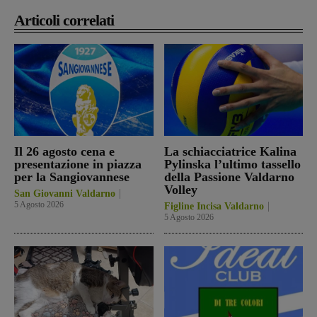
Articoli correlati
Il 26 agosto cena e
La schiacciatrice Kalina
presentazione in piazza
Pylinska l’ultimo tassello
per la Sangiovannese
della Passione Valdarno
Volley
San Giovanni Valdarno
5 Agosto 2026
Figline Incisa Valdarno
5 Agosto 2026