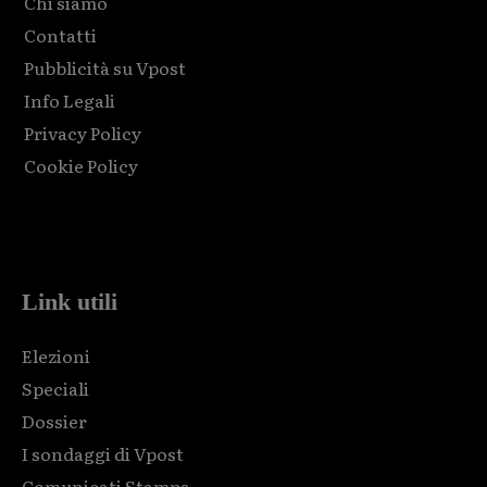
Chi siamo
Contatti
Pubblicità su Vpost
Info Legali
Privacy Policy
Cookie Policy
Html code here! Replace this with any non empty raw html
code and that's it.
Link utili
Elezioni
Speciali
Dossier
I sondaggi di Vpost
Comunicati Stampa