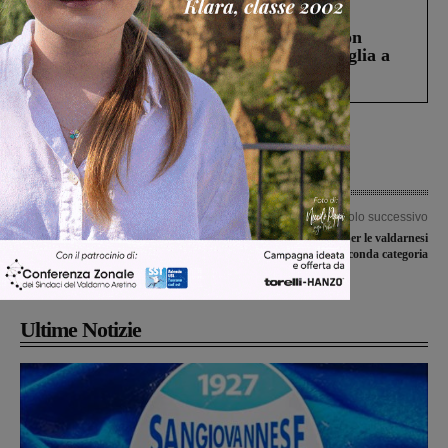
Cronaca
3 Agosto 2026
Scomparso da una struttura di Castiglion
Fiorentino l’uomo che aveva ucciso la figlia a
Levane nel 2020
Articolo precedente
Articolo successivo
Valdarnesi di Prima categoria, i
Turno senza successi per le valdarnesi
risultati nella seconda giornata di
di Seconda categoria
campionato
Ultime Notizie