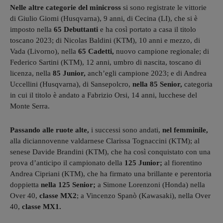
Nelle altre categorie del minicross
si sono registrate le vittorie
di Giulio Giomi (Husqvarna), 9 anni, di Cecina (LI), che si è
imposto nella
65 Debuttanti
e ha così portato a casa il titolo
toscano 2023; di Nicolas Baldini (KTM), 10 anni e mezzo, di
Vada (Livorno), nella
65 Cadetti,
nuovo campione regionale; di
Federico Sartini (KTM), 12 anni, umbro di nascita, toscano di
licenza, nella
85 Junior,
anch’egli campione 2023; e di Andrea
Uccellini (Husqvarna), di Sansepolcro,
nella 85 Senior,
categoria
in cui il titolo è andato a Fabrizio Orsi, 14 anni, lucchese del
Monte Serra.
Passando alle ruote alte,
i successi sono andati,
nel femminile,
alla diciannovenne valdarnese Clarissa Tognaccini (KTM); al
senese Davide Brandini (KTM), che ha così conquistato con una
prova d’anticipo il campionato della
125 Junior;
al fiorentino
Andrea Cipriani (KTM), che ha firmato una brillante e perentoria
doppietta
nella 125 Senior;
a Simone Lorenzoni (Honda) nella
Over 40,
classe MX2
; a Vincenzo Spanò (Kawasaki), nella Over
40,
classe MX1.