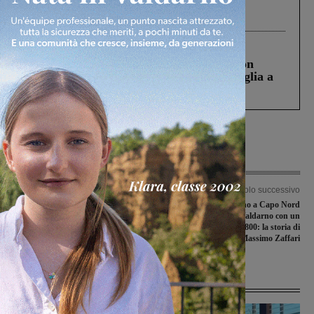
Gianni, Giulia e Franco. Lo schianto, il
processo, lo stop ai sorpassi fra tir....
Cronaca
3 Agosto 2026
Scomparso da una struttura di Castiglion
Fiorentino l’uomo che aveva ucciso la figlia a
Levane nel 2020
Articolo precedente
Articolo successivo
Incroci interessanti nel turno
Dalla Sicilia fino a Capo Nord
pasquale di Prima e Seconda
passando per il Valdarno con un
categoria
velocipide dell’800: la storia di
Massimo Zaffari
Ultime Notizie