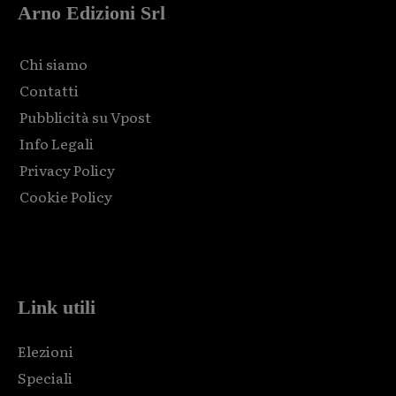
Arno Edizioni Srl
Chi siamo
Contatti
Pubblicità su Vpost
Info Legali
Privacy Policy
Cookie Policy
Html code here! Replace this with any non empty raw html
code and that's it.
Link utili
Elezioni
Speciali