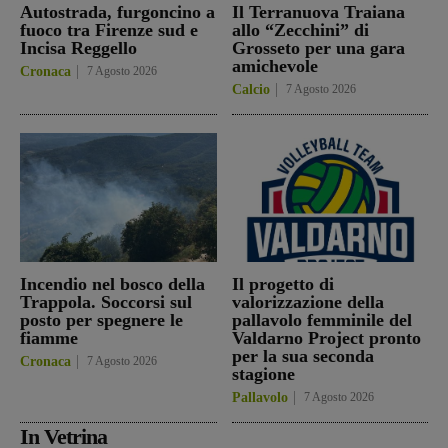
Autostrada, furgoncino a
Il Terranuova Traiana
fuoco tra Firenze sud e
allo “Zecchini” di
Incisa Reggello
Grosseto per una gara
amichevole
Cronaca
7 Agosto 2026
Calcio
7 Agosto 2026
Incendio nel bosco della
Il progetto di
Trappola. Soccorsi sul
valorizzazione della
posto per spegnere le
pallavolo femminile del
fiamme
Valdarno Project pronto
per la sua seconda
Cronaca
7 Agosto 2026
stagione
Pallavolo
7 Agosto 2026
In Vetrina