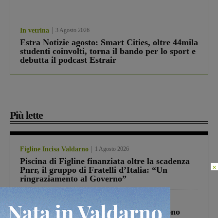
In vetrina
3 Agosto 2026
Estra Notizie agosto: Smart Cities, oltre 44mila
studenti coinvolti, torna il bando per lo sport e
debutta il podcast Estrair
Più lette
Figline Incisa Valdarno
1 Agosto 2026
Piscina di Figline finanziata oltre la scadenza
×
Pnrr, il gruppo di Fratelli d’Italia: “Un
ringraziamento al Governo”
Cronaca
4 Agosto 2026
Un anno fa la strage in A1 in cui morirono