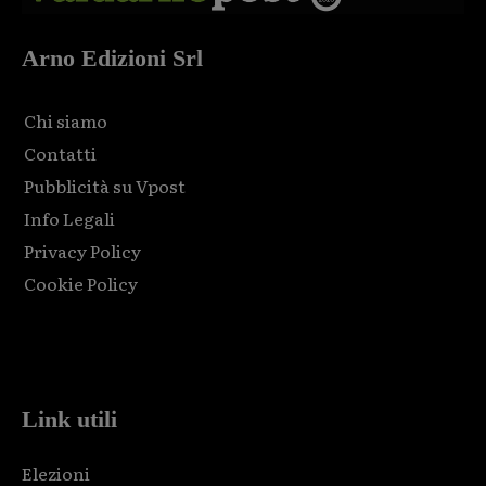
Arno Edizioni Srl
Chi siamo
Contatti
Pubblicità su Vpost
Info Legali
Privacy Policy
Cookie Policy
Html code here! Replace this with any non empty raw html
code and that's it.
Link utili
Elezioni