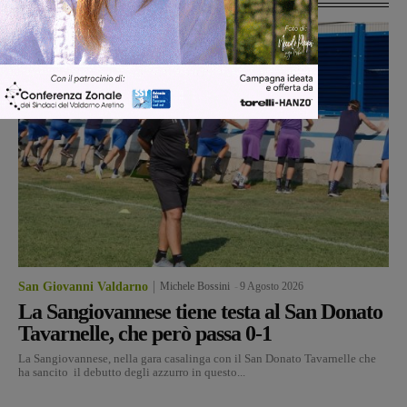
San Giovanni Valdarno
Michele Bossini
-
9 Agosto 2026
La Sangiovannese tiene testa al San Donato
Tavarnelle, che però passa 0-1
La Sangiovannese, nella gara casalinga con il San Donato Tavarnelle che
ha sancito il debutto degli azzurro in questo...