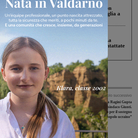
Cronaca
3 Agosto 2026
Scomparso da una struttura di Castiglion
Fiorentino l’uomo che aveva ucciso la figlia a
Levane nel 2020
Cronaca
5 Agosto 2026
Continuano le ricerche di Miah Billal. La
Prefettura: “In caso di avvistamento contattate
il 112”
Articolo precedente
Articolo successivo
Coppa Toscana di Seconda categoria,
La Console americana Ragini Gupta
l’Atletico Levane Leona passa ai
incontra il sindaco Giunti.
quarti di finale
“Ringraziamo Reggello per il sostegno
al popolo ucraino”
Ultime Notizie