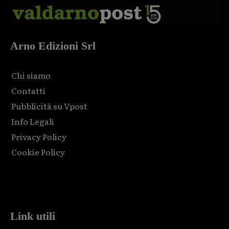
Arno Edizioni Srl
Chi siamo
Contatti
Pubblicità su Vpost
Info Legali
Privacy Policy
Cookie Policy
Html code here! Replace this with any non empty raw html
code and that's it.
Link utili