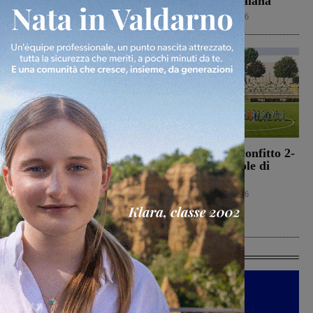
sito
Terranuova Traiana
Cronaca
6 Agosto 2026
Calcio
6 Agosto 2026
Morto Francesco
Montevarchi sconfitto 2-
Guccini, aveva 86 anni.
0 nell’amichevole di
Il 25 aprile del 2024
Piancastagnaio
venne a Gropina per
Calcio
6 Agosto 2026
celebrare la Liberazione
Cronaca
6 Agosto 2026
Ultime Calcio