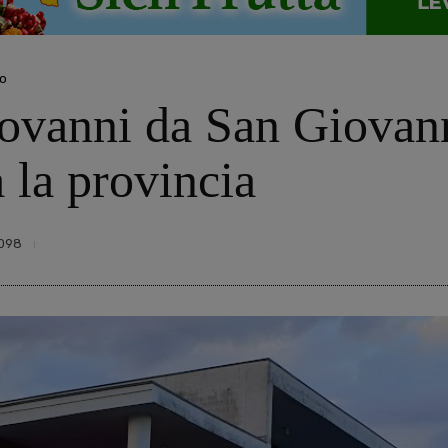
no
vanni da San Giovanni,
ta la provincia
098