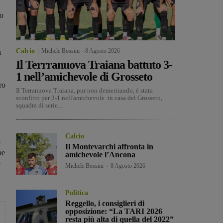
vo
Calcio
Michele Bossini
-
8 Agosto 2026
n
Il Terrranuova Traiana battuto 3-
1 nell’amichevole di Grosseto
ro
Il Terranuova Traiana, pur non demeritando, è stata
sconfitto per 3-1 nell'amichevole in casa del Grosseto,
squadra di serie...
Calcio
o
Il Montevarchi affronta in
be
amichevole l’Ancona
e
Michele Bossini
-
8 Agosto 2026
Politica
Reggello, i consiglieri di
opposizione: “La TARI 2026
resta più alta di quella del 2022”