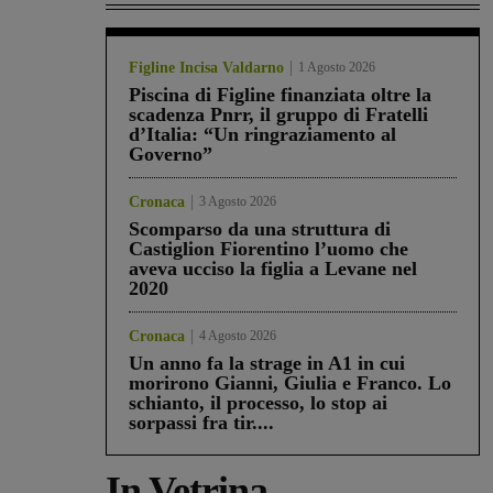
Figline Incisa Valdarno
1 Agosto 2026
Piscina di Figline finanziata oltre la
scadenza Pnrr, il gruppo di Fratelli
d’Italia: “Un ringraziamento al
Governo”
Cronaca
3 Agosto 2026
Scomparso da una struttura di
Castiglion Fiorentino l’uomo che
aveva ucciso la figlia a Levane nel
2020
Cronaca
4 Agosto 2026
Un anno fa la strage in A1 in cui
morirono Gianni, Giulia e Franco. Lo
schianto, il processo, lo stop ai
sorpassi fra tir....
In Vetrina