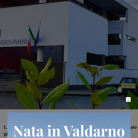
×
La chiusura delle iscrizioni, lo scorso 10 febbraio, ha consegnato
già un primato ai Licei Giovanni da San Giovanni:
l’istituto