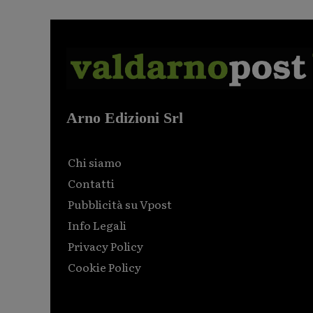
Arno Edizioni Srl
Chi siamo
Contatti
Pubblicità su Vpost
Info Legali
Privacy Policy
Cookie Policy
Html code here! Replace this with any non empty raw
html code and that's it.