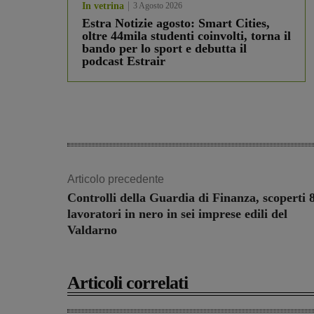
In vetrina
3 Agosto 2026
Estra Notizie agosto: Smart Cities,
oltre 44mila studenti coinvolti, torna il
bando per lo sport e debutta il
podcast Estrair
Articolo precedente
Controlli della Guardia di Finanza, scoperti 
lavoratori in nero in sei imprese edili del
Valdarno
Articoli correlati