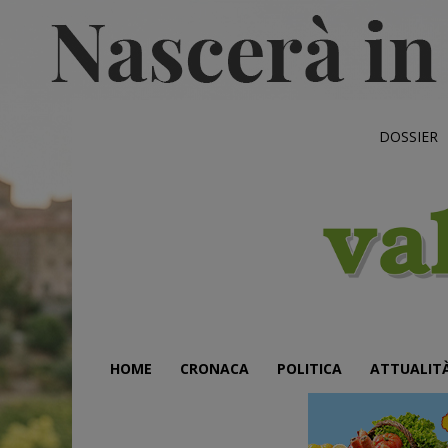
DOSSIER
HOME
CRONACA
POLITICA
ATTUALIT