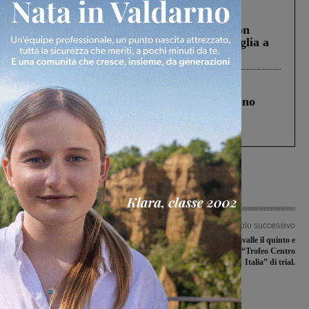
Cronaca
3 Agosto 2026
Scomparso da una struttura di Castiglion
Fiorentino l’uomo che aveva ucciso la figlia a
Levane nel 2020
Cronaca
4 Agosto 2026
Un anno fa la strage in A1 in cui morirono
Gianni, Giulia e Franco. Lo schianto, il
processo, lo stop ai sorpassi fra tir....
Articolo precedente
Articolo successivo
L’I.C. Petrarca partner associato del
Disputato a Miravalle il quinto e
progetto Go Green! Obiettivo
ultimo round del “Trofeo Centro
sensibilizzare e dare un contributo
Italia” di trial.
concreto alla transizione ecologica