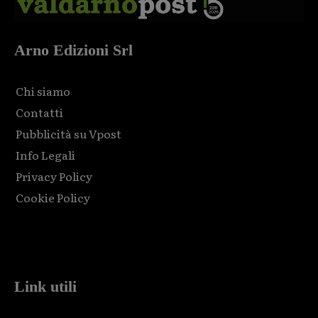
Arno Edizioni Srl
Chi siamo
Contatti
Pubblicità su Vpost
Info Legali
Privacy Policy
Cookie Policy
Html code here! Replace this with any non empty raw html
code and that's it.
Link utili