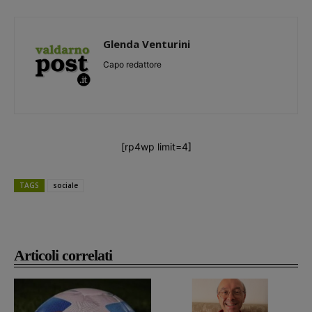
Glenda Venturini
Capo redattore
[rp4wp limit=4]
TAGS
sociale
Articoli correlati