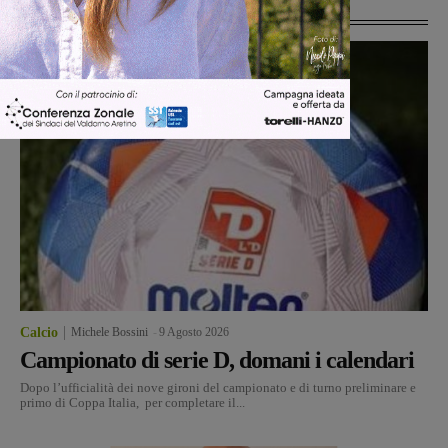
Ultime Notizie
Calcio
Michele Bossini
-
9 Agosto 2026
Campionato di serie D, domani i calendari
Dopo l’ufficialità dei nove gironi del campionato e di turno preliminare e
primo di Coppa Italia, per completare il...