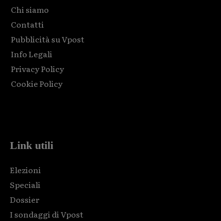
Chi siamo
Contatti
Pubblicità su Vpost
Info Legali
Privacy Policy
Cookie Policy
Html code here! Replace this with any non empty raw html
code and that's it.
Link utili
Elezioni
Speciali
Dossier
I sondaggi di Vpost