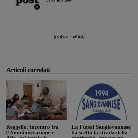
Capo redattore
[rp4wp limit=4]
Articoli correlati
Reggello: incontro fra
La Futsal Sangiovannese
l’Amministrazione e
ha scelto la strada della
Alia, sul tavolo le
continuità, appena un