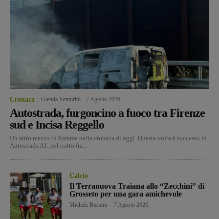
Cronaca
Glenda Venturini
-
7 Agosto 2026
Autostrada, furgoncino a fuoco tra Firenze
sud e Incisa Reggello
Un altro mezzo in fiamme nella cronaca di oggi. Questa volta è successo in
Autostrada A1, nel tratto fra...
Calcio
Il Terranuova Traiana allo “Zecchini” di
Grosseto per una gara amichevole
Michele Bossini
-
7 Agosto 2026