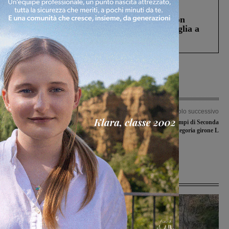
Cronaca
3 Agosto 2026
Scomparso da una struttura di Castiglion
Fiorentino l’uomo che aveva ucciso la figlia a
Levane nel 2020
Articolo precedente
Articolo successivo
“Notizie storiche intorno al Comune
I risultati dai campi di Seconda
di Loro Ciuffenna”: presentata la
categoria girone L
ristampa alla presenza del Presidente
Giani
Ultime Notizie