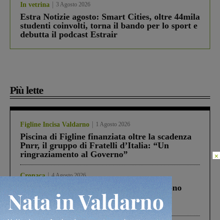
In vetrina
3 Agosto 2026
Estra Notizie agosto: Smart Cities, oltre 44mila
studenti coinvolti, torna il bando per lo sport e
debutta il podcast Estrair
Più lette
Figline Incisa Valdarno
1 Agosto 2026
Piscina di Figline finanziata oltre la scadenza
Pnrr, il gruppo di Fratelli d’Italia: “Un
ringraziamento al Governo”
×
Cronaca
4 Agosto 2026
Un anno fa la strage in A1 in cui morirono
Gianni, Giulia e Franco. Lo schianto, il
processo, lo stop ai sorpassi fra tir....