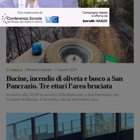
Cronaca
Monica Campani
-
7 Agosto 2026
Bucine, incendio di oliveta e bosco a San
Pancrazio. Tre ettari l’area bruciata
Incendio alle 16.00 in località Villa Rubeschi, a San Pancrazio, nel
Comune di Bucine. L'incendio, che ha interessato una...