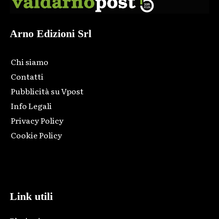
Arno Edizioni Srl
Chi siamo
Contatti
Pubblicità su Vpost
Info Legali
Privacy Policy
Cookie Policy
Html code here! Replace this with any non empty raw html
code and that's it.
Link utili