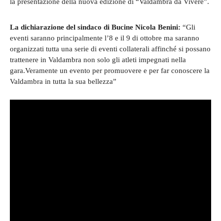
la presentazione della nuova edizione di “Valdambra da Vivere”.
La dichiarazione del sindaco di Bucine Nicola Benini:
“Gli
eventi saranno principalmente l’8 e il 9 di ottobre ma saranno
organizzati tutta una serie di eventi collaterali affinché si possano
trattenere in Valdambra non solo gli atleti impegnati nella
gara.Veramente un evento per promuovere e per far conoscere la
Valdambra in tutta la sua bellezza”