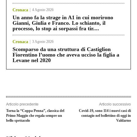
Cronaca
4 Agosto 2026
Un anno fa la strage in A1 in cui morirono
Gianni, Giulia e Franco. Lo schianto, il
processo, lo stop ai sorpassi fra tir....
Cronaca
3 Agosto 2026
Scomparso da una struttura di Castiglion
Fiorentino l’uomo che aveva ucciso la figlia a
Levane nel 2020
Articolo precedente
Articolo successivo
Torna la “Coppa Penna”, classica del
Covid-19, sono 114 i nuovi casi di
Primo Maggio che regala sempre un
contagio nel bollettino di oggi in
bello spettacolo
Valdarno