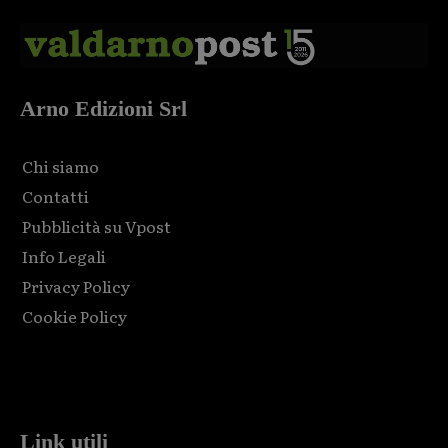
Arno Edizioni Srl
Chi siamo
Contatti
Pubblicità su Vpost
Info Legali
Privacy Policy
Cookie Policy
Html code here! Replace this with any non empty raw html
code and that's it.
Link utili