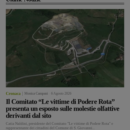
Cronaca
Monica Campani
-
6 Agosto 2026
Il Comitato “Le vittime di Podere Rota”
presenta un esposto sulle molestie olfattive
derivanti dal sito
Catia Naldini, presidente del Comitato "Le vittime di Podere Rota" e
rappresentante dei cittadini del Comune di S. Giovanni...