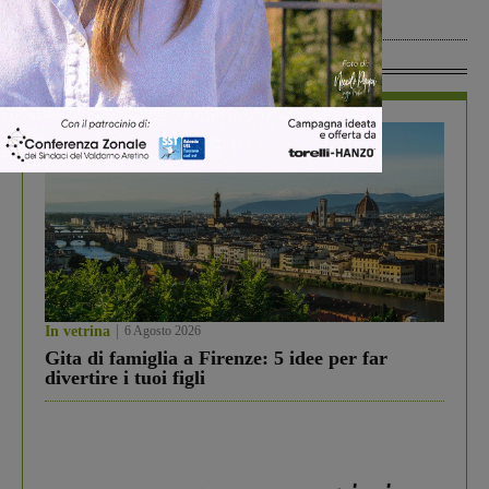
Senza categoria
17 Giugno 2026
In Vetrina
In vetrina
6 Agosto 2026
Gita di famiglia a Firenze: 5 idee per far
divertire i tuoi figli