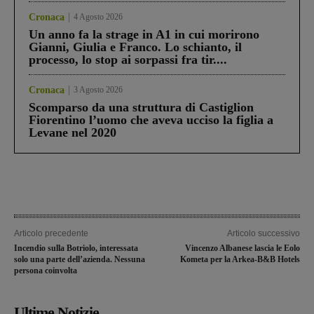
Cronaca
4 Agosto 2026
Un anno fa la strage in A1 in cui morirono
Gianni, Giulia e Franco. Lo schianto, il
processo, lo stop ai sorpassi fra tir....
Cronaca
3 Agosto 2026
Scomparso da una struttura di Castiglion
Fiorentino l’uomo che aveva ucciso la figlia a
Levane nel 2020
Articolo precedente
Articolo successivo
Incendio sulla Botriolo, interessata
Vincenzo Albanese lascia le Eolo
solo una parte dell’azienda. Nessuna
Kometa per la Arkea-B&B Hotels
persona coinvolta
Ultime Notizie