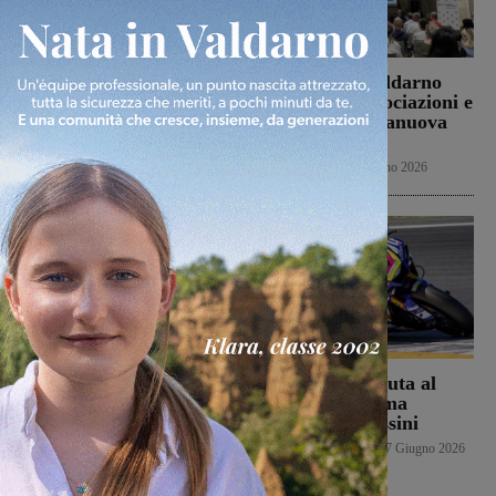
Slittano dal 5 al 6 agosto
BCC Banca Valdarno
i gironi di serie D
incontra le Associazioni e
gli Enti di Terranuova
Senza categoria
4 Agosto 2026
Bracciolini
In vetrina
23 Giugno 2026
Banca Valdarno ospita la
Una brutta caduta al
mostra “Ogni filo un
Correntaio ferma
ricordo” di Martina
Alessandro Bossini
Taddeucci nell’ambito
Senza categoria
17 Giugno 2026
del progetto “Futuri
Emergenti Italiani”