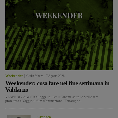
Weekender
Giulia Mauro
-
7 Agosto 2026
Weekender: cosa fare nel fine settimana in
Valdarno
VENERDÌ 7 AGOSTO Reggello- Per il Cinema sotto le Stelle sarà
proiettato a Vaggio il film d’animazione “Tartarughe...
Cronaca