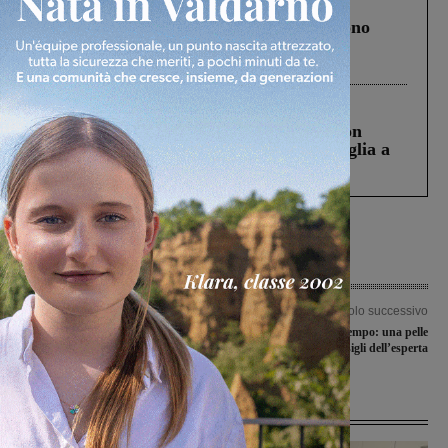
Cronaca
4 Agosto 2026
Un anno fa la strage in A1 in cui morirono
Gianni, Giulia e Franco. Lo schianto, il
processo, lo stop ai sorpassi fra tir....
Cronaca
3 Agosto 2026
Scomparso da una struttura di Castiglion
Fiorentino l’uomo che aveva ucciso la figlia a
Levane nel 2020
Articolo precedente
Articolo successivo
Incendio in un’azienda sulla Botriolo,
Rughe e segni del tempo: una pelle
vigili del fuoco sul posto
più giovane con i consigli dell’esperta
Ultime Notizie