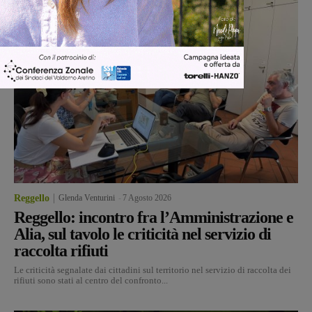
Reggello
Glenda Venturini
-
7 Agosto 2026
Reggello: incontro fra l’Amministrazione e
Alia, sul tavolo le criticità nel servizio di
raccolta rifiuti
Le criticità segnalate dai cittadini sul territorio nel servizio di raccolta dei
rifiuti sono stati al centro del confronto...