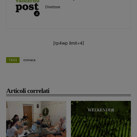
Direttore
[rp4wp limit=4]
TAGS
cronaca
Articoli correlati