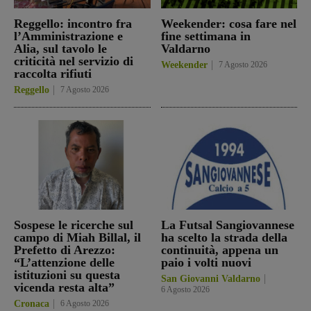
Reggello: incontro fra
Weekender: cosa fare nel
l’Amministrazione e
fine settimana in
Alia, sul tavolo le
Valdarno
criticità nel servizio di
Weekender
7 Agosto 2026
raccolta rifiuti
Reggello
7 Agosto 2026
Sospese le ricerche sul
La Futsal Sangiovannese
campo di Miah Billal, il
ha scelto la strada della
Prefetto di Arezzo:
continuità, appena un
“L’attenzione delle
paio i volti nuovi
istituzioni su questa
San Giovanni Valdarno
vicenda resta alta”
6 Agosto 2026
Cronaca
6 Agosto 2026