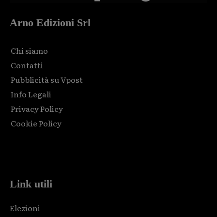
Arno Edizioni Srl
Chi siamo
Contatti
Pubblicità su Vpost
Info Legali
Privacy Policy
Cookie Policy
Html code here! Replace this with any non empty raw html
code and that's it.
Link utili
Elezioni