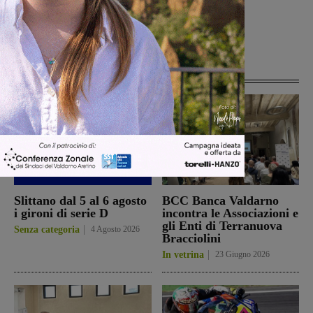
Articoli correlati
Slittano dal 5 al 6 agosto
BCC Banca Valdarno
i gironi di serie D
incontra le Associazioni e
gli Enti di Terranuova
Senza categoria
4 Agosto 2026
Bracciolini
In vetrina
23 Giugno 2026