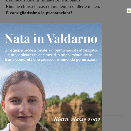
fresche dispone di riscaldatori e di plaids.
Rimane chiuso in caso di maltempo o allerte meteo.
×
È consigliatissima la prenotazione!
GOOGLE: Farm Shop Pizzeria di Sting e Trudie
Facebook:
Farm Shop Pizzeria
Instagram:
Farmshoppizzeria
WhatsApp: 331.6424951
Telefono: 055.1985 0699 / 331.6424951
Email:
pizzeria@tenutailpalagio.it
Redazione
[rp4wp limit=4]