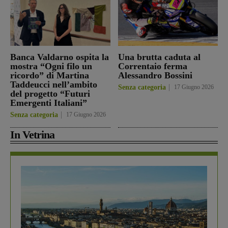
Banca Valdarno ospita la
Una brutta caduta al
mostra “Ogni filo un
Correntaio ferma
ricordo” di Martina
Alessandro Bossini
Taddeucci nell’ambito
Senza categoria
17 Giugno 2026
del progetto “Futuri
Emergenti Italiani”
Senza categoria
17 Giugno 2026
In Vetrina