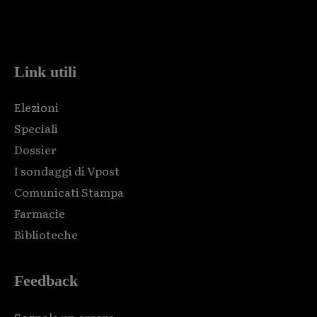
Html code here! Replace this with any non empty raw html
code and that's it.
Link utili
Elezioni
Speciali
Dossier
I sondaggi di Vpost
Comunicati Stampa
Farmacie
Biblioteche
Feedback