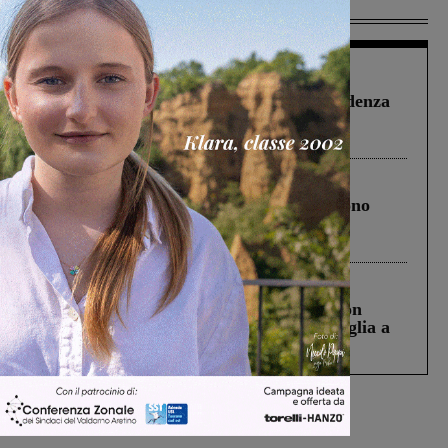
Più lette
Figline Incisa Valdarno
1 Agosto 2026
Piscina di Figline finanziata oltre la scadenza
Pnrr, il gruppo di Fratelli d’Italia: “Un
ringraziamento al Governo”
Cronaca
4 Agosto 2026
Un anno fa la strage in A1 in cui morirono
Gianni, Giulia e Franco. Lo schianto, il
processo, lo stop ai sorpassi fra tir....
Cronaca
3 Agosto 2026
Scomparso da una struttura di Castiglion
Fiorentino l’uomo che aveva ucciso la figlia a
Levane nel 2020