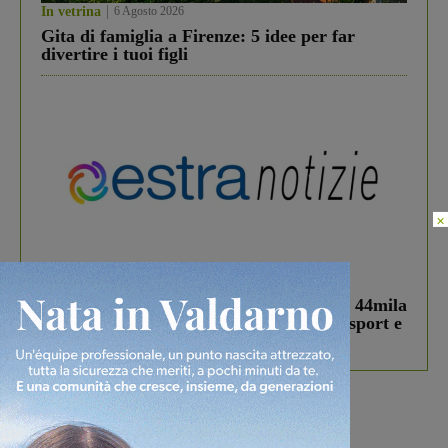
In vetrina
6 Agosto 2026
Gita di famiglia a Firenze: 5 idee per far
divertire i tuoi figli
×
In vetrina
3 Agosto 2026
Estra Notizie agosto: Smart Cities, oltre 44mila
studenti coinvolti, torna il bando per lo sport e
debutta il podcast Estrair