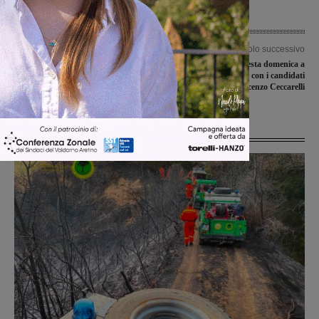
Articolo precedente
Articolo successivo
La Sangiovannese a Livorno anche il
Elly Schlein questa domenica a
14 settembre per il preliminare di
Cavriglia. Incontro con i candidati
Coppa Italia
Laura Boldrini e Vincenzo Ceccarelli
Ultime Notizie