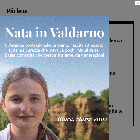
×
Più lette
Figline Incisa Valdarno
1 Agosto 2026
Piscina di Figline finanziata oltre la scadenza
Pnrr, il gruppo di Fratelli d’Italia: “Un
ringraziamento al Governo”
Cronaca
4 Agosto 2026
Un anno fa la strage in A1 in cui morirono
Gianni, Giulia e Franco. Lo schianto, il
processo, lo stop ai sorpassi fra tir....
Cronaca
3 Agosto 2026
Scomparso da una struttura di Castiglion
Fiorentino l’uomo che aveva ucciso la figlia a
Levane nel 2020