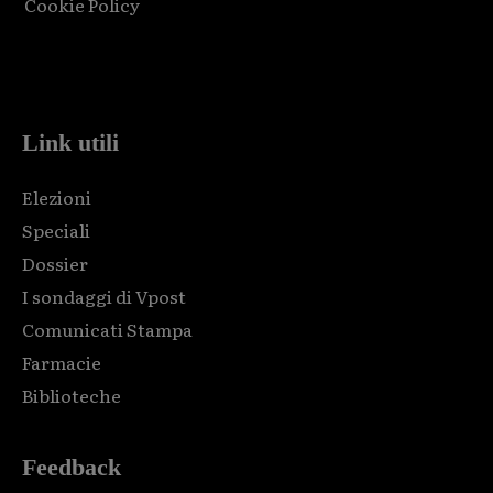
Cookie Policy
Html code here! Replace this with any non empty raw html
code and that's it.
Link utili
Elezioni
Speciali
Dossier
I sondaggi di Vpost
Comunicati Stampa
Farmacie
Biblioteche
Feedback