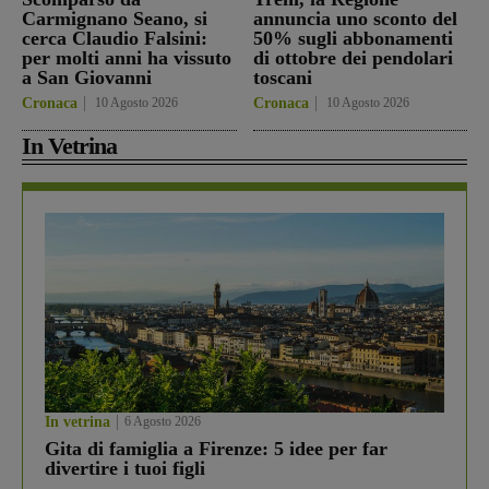
Carmignano Seano, si
annuncia uno sconto del
cerca Claudio Falsini:
50% sugli abbonamenti
per molti anni ha vissuto
di ottobre dei pendolari
a San Giovanni
toscani
Cronaca
10 Agosto 2026
Cronaca
10 Agosto 2026
In Vetrina
In vetrina
6 Agosto 2026
Gita di famiglia a Firenze: 5 idee per far
divertire i tuoi figli