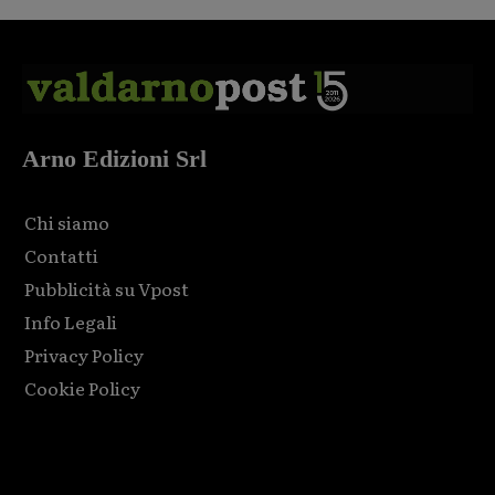
Arno Edizioni Srl
Chi siamo
Contatti
Pubblicità su Vpost
Info Legali
Privacy Policy
Cookie Policy
Html code here! Replace this with any non empty raw html
code and that's it.