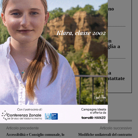
Cronaca
4 Agosto 2026
Un anno fa la strage in A1 in cui morirono
Gianni, Giulia e Franco. Lo schianto, il
processo, lo stop ai sorpassi fra tir....
Cronaca
3 Agosto 2026
Scomparso da una struttura di Castiglion
Fiorentino l’uomo che aveva ucciso la figlia a
Levane nel 2020
Cronaca
5 Agosto 2026
Continuano le ricerche di Miah Billal. La
Prefettura: “In caso di avvistamento contattate
il 112”
Articolo precedente
Articolo successivo
Accessibilità e Consiglio comunale, lo
Modifiche unilaterali del contratto