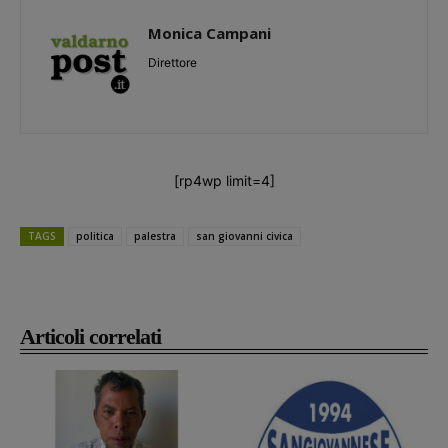
Monica Campani
Direttore
[rp4wp limit=4]
TAGS
politica
palestra
san giovanni civica
Articoli correlati