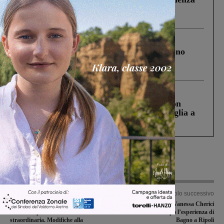
Pnrr, il gruppo di Fratelli d’Italia: “Un
ringraziamento al Governo”
Cronaca
4 Agosto 2026
Un anno fa la strage in A1 in cui morirono
Gianni, Giulia e Franco. Lo schianto, il
processo, lo stop ai sorpassi fra tir....
Cronaca
3 Agosto 2026
Scomparso da una struttura di Castiglion
Fiorentino l’uomo che aveva ucciso la figlia a
Levane nel 2020
Articolo precedente
Articolo successivo
Galleria di San Donato: RFI
La schiacciatrice Vanessa Cherici
interviene per lavori di manutenzione
torna a casa dopo l’esperienza di
straordinaria. Modifiche alla
Bagno a Ripoli