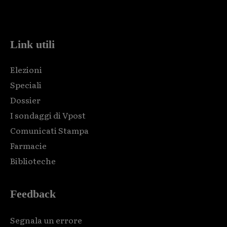
Html code here! Replace this with any non empty raw html
code and that's it.
Link utili
Elezioni
Speciali
Dossier
I sondaggi di Vpost
Comunicati Stampa
Farmacie
Biblioteche
Feedback
Segnala un errore