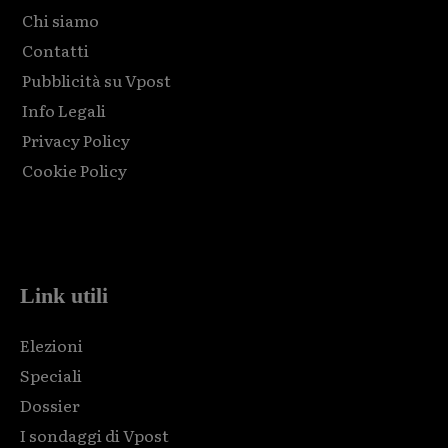
Chi siamo
Contatti
Pubblicità su Vpost
Info Legali
Privacy Policy
Cookie Policy
Html code here! Replace this with any non empty raw html
code and that's it.
Link utili
Elezioni
Speciali
Dossier
I sondaggi di Vpost