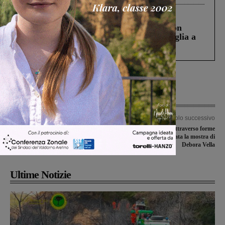
Cronaca
3 Agosto 2026
Scomparso da una struttura di Castiglion
Fiorentino l’uomo che aveva ucciso la figlia a
Levane nel 2020
Articolo precedente
Articolo successivo
Montevarchi, la Protezione civile
Emozioni raccontate attraverso forme
libera il sottopasso della Chiantigiana
e colori: inaugurata la mostra di
Debora Vella
Ultime Notizie