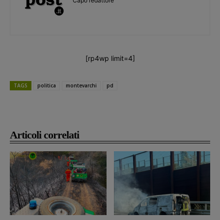
Capo redattore
[rp4wp limit=4]
TAGS
politica
montevarchi
pd
Articoli correlati