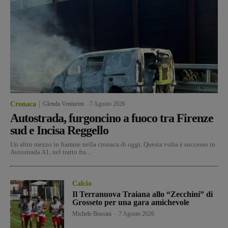
Cronaca
Glenda Venturini
-
7 Agosto 2026
Autostrada, furgoncino a fuoco tra Firenze
sud e Incisa Reggello
Un altro mezzo in fiamme nella cronaca di oggi. Questa volta è successo in
Autostrada A1, nel tratto fra...
Calcio
Il Terranuova Traiana allo “Zecchini” di
Grosseto per una gara amichevole
Michele Bossini
-
7 Agosto 2026