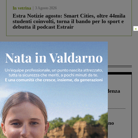
In vetrina
3 Agosto 2026
Estra Notizie agosto: Smart Cities, oltre 44mila
studenti coinvolti, torna il bando per lo sport e
debutta il podcast Estrair
×
Più lette
Figline Incisa Valdarno
1 Agosto 2026
Piscina di Figline finanziata oltre la scadenza
Pnrr, il gruppo di Fratelli d’Italia: “Un
ringraziamento al Governo”
Cronaca
4 Agosto 2026
Un anno fa la strage in A1 in cui morirono
Gianni, Giulia e Franco. Lo schianto, il
processo, lo stop ai sorpassi fra tir....