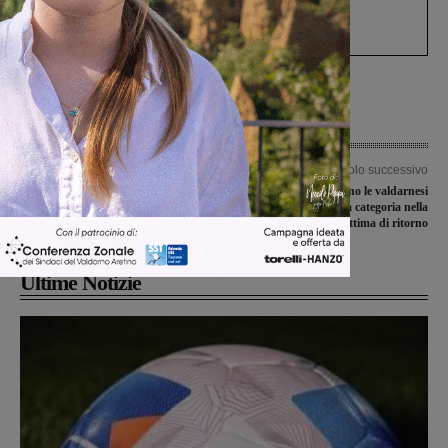
Gianni, Giulia e Franco. Lo schianto, il
processo, lo stop ai sorpassi fra tir....
Articolo precedente
Articolo successivo
La Futsal Sangiovannese torna in
Le partite che attendono le valdarnesi
campo, obiettivo battere Prato e
di Prima e Seconda categoria nella
proseguire la corsa play-off
settima di ritorno
Ultime Notizie