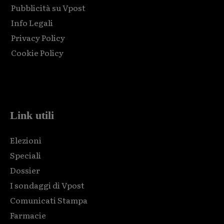
Pubblicità su Vpost
Info Legali
Privacy Policy
Cookie Policy
Html code here! Replace this with any non empty raw html
code and that's it.
Link utili
Elezioni
Speciali
Dossier
I sondaggi di Vpost
Comunicati Stampa
Farmacie