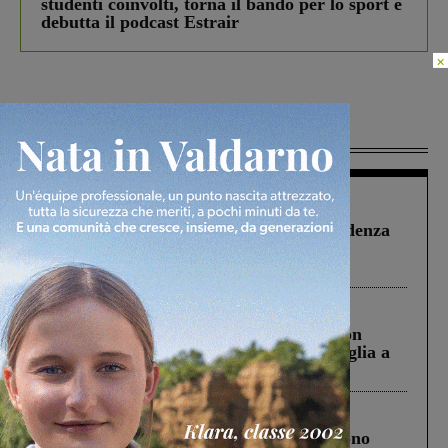
studenti coinvolti, torna il bando per lo sport e
debutta il podcast Estrair
×
Più lette
Figline Incisa Valdarno
1 Agosto 2026
Piscina di Figline finanziata oltre la scadenza
Pnrr, il gruppo di Fratelli d’Italia: “Un
ringraziamento al Governo”
Cronaca
3 Agosto 2026
Scomparso da una struttura di Castiglion
Fiorentino l’uomo che aveva ucciso la figlia a
Levane nel 2020
Cronaca
4 Agosto 2026
Un anno fa la strage in A1 in cui morirono