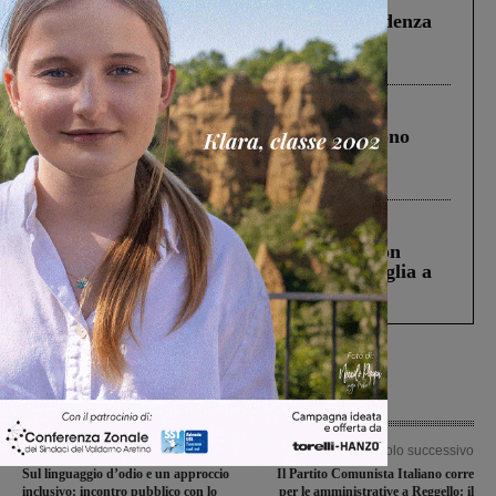
Piscina di Figline finanziata oltre la scadenza
Pnrr, il gruppo di Fratelli d’Italia: “Un
ringraziamento al Governo”
Cronaca
4 Agosto 2026
Un anno fa la strage in A1 in cui morirono
Gianni, Giulia e Franco. Lo schianto, il
processo, lo stop ai sorpassi fra tir....
Cronaca
3 Agosto 2026
Scomparso da una struttura di Castiglion
Fiorentino l’uomo che aveva ucciso la figlia a
Levane nel 2020
Articolo precedente
Articolo successivo
Sul linguaggio d’odio e un approccio
Il Partito Comunista Italiano corre
inclusivo: incontro pubblico con lo
per le amministrative a Reggello: il