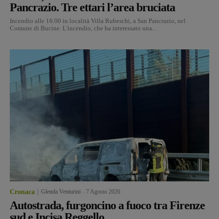
Pancrazio. Tre ettari l’area bruciata
Incendio alle 16.00 in località Villa Rubeschi, a San Pancrazio, nel
Comune di Bucine. L'incendio, che ha interessato una...
Cronaca
Glenda Venturini
-
7 Agosto 2026
Autostrada, furgoncino a fuoco tra Firenze
sud e Incisa Reggello