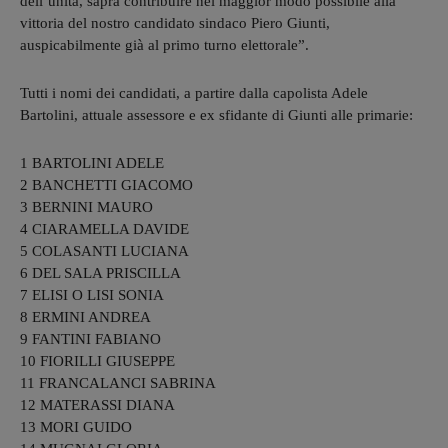
dell’unità, saprà contribuire nel maggior modo possibile alla
vittoria del nostro candidato sindaco Piero Giunti,
auspicabilmente già al primo turno elettorale”.
Tutti i nomi dei candidati, a partire dalla capolista Adele
Bartolini, attuale assessore e ex sfidante di Giunti alle primarie:
1 BARTOLINI ADELE
2 BANCHETTI GIACOMO
3 BERNINI MAURO
4 CIARAMELLA DAVIDE
5 COLASANTI LUCIANA
6 DEL SALA PRISCILLA
7 ELISI O LISI SONIA
8 ERMINI ANDREA
9 FANTINI FABIANO
10 FIORILLI GIUSEPPE
11 FRANCALANCI SABRINA
12 MATERASSI DIANA
13 MORI GUIDO