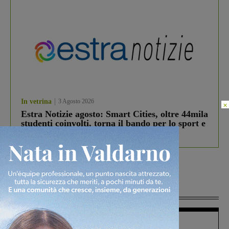
In vetrina
3 Agosto 2026
×
Estra Notizie agosto: Smart Cities, oltre 44mila
studenti coinvolti, torna il bando per lo sport e
debutta il podcast Estrair
Più lette
Figline Incisa Valdarno
1 Agosto 2026