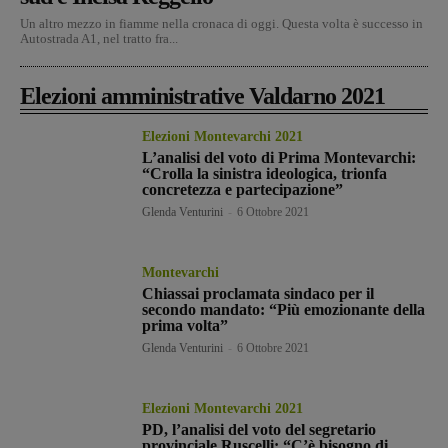
Un altro mezzo in fiamme nella cronaca di oggi. Questa volta è successo in
Autostrada A1, nel tratto fra...
Elezioni amministrative Valdarno 2021
Elezioni Montevarchi 2021
L’analisi del voto di Prima Montevarchi:
“Crolla la sinistra ideologica, trionfa
concretezza e partecipazione”
Glenda Venturini
-
6 Ottobre 2021
Montevarchi
Chiassai proclamata sindaco per il
secondo mandato: “Più emozionante della
prima volta”
Glenda Venturini
-
6 Ottobre 2021
Elezioni Montevarchi 2021
PD, l’analisi del voto del segretario
provinciale Ruscelli: “C’è bisogno di