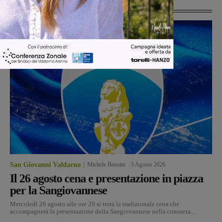
Ultime Notizie
San Giovanni Valdarno
Michele Bossini
-
5 Agosto 2026
Il 26 agosto cena e presentazione in piazza
per la Sangiovannese
Mercoledì 26 agosto alle ore 20 si terrà la tradizionale cena che
accompagnerà la presentazione della Sangiovannese nella consueta...