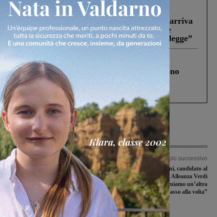
Reggello
30 Luglio 2026
Reggello, la chiusura di ‘Mordi e fuggi’ arriva
in Consiglio. Il sindaco: “Come Comune
abbiamo agito solo per far rispettare la legge”
Cronaca
4 Agosto 2026
Un anno fa la strage in A1 in cui morirono
Gianni, Giulia e Franco. Lo schianto, il
processo, lo stop ai sorpassi fra tir....
Articolo precedente
Articolo successivo
Festival delle Balze del Valdarno: due
Lapo Albizi, 21 anni, candidato al
giornate di eventi per una prima
Consiglio regionale con Alleanza Verdi
edizione di successo
Sinistra. “Costruiamo un’altra
Toscana. Un passo alla volta”