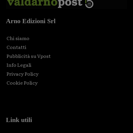
Arno Edizioni Srl
Chi siamo
Contatti
Pubblicità su Vpost
Info Legali
Privacy Policy
Cookie Policy
Html code here! Replace this with any non empty raw html
code and that's it.
Link utili