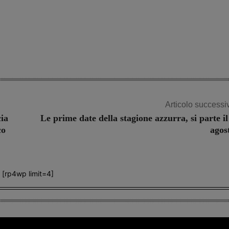
Share
Articolo successi
cia
Le prime date della stagione azzurra, si parte il
co
agos
[rp4wp limit=4]