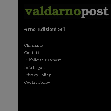
Arno Edizioni Srl
Chi siamo
Contatti
Pubblicità su Vpost
Info Legali
Privacy Policy
Cookie Policy
Html code here! Replace this with any non empty raw
html code and that's it.