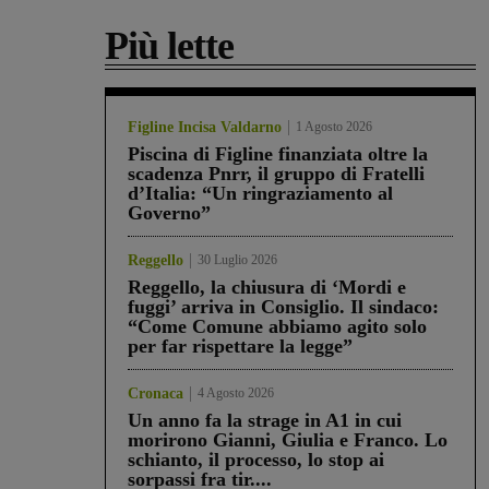
Più lette
Figline Incisa Valdarno
1 Agosto 2026
Piscina di Figline finanziata oltre la
scadenza Pnrr, il gruppo di Fratelli
d’Italia: “Un ringraziamento al
Governo”
Reggello
30 Luglio 2026
Reggello, la chiusura di ‘Mordi e
fuggi’ arriva in Consiglio. Il sindaco:
“Come Comune abbiamo agito solo
per far rispettare la legge”
Cronaca
4 Agosto 2026
Un anno fa la strage in A1 in cui
morirono Gianni, Giulia e Franco. Lo
schianto, il processo, lo stop ai
sorpassi fra tir....