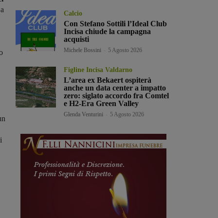
 a
Calcio
Con Stefano Sottili l’Ideal Club
Incisa chiude la campagna
acquisti
Michele Bossini
-
5 Agosto 2026
o
Figline Incisa Valdarno
L’area ex Bekaert ospiterà
anche un data center a impatto
zero: siglato accordo fra Comtel
e H2-Era Green Valley
Glenda Venturini
-
5 Agosto 2026
un
i