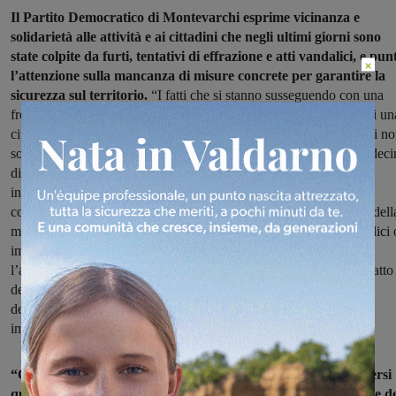
Il Partito Democratico di Montevarchi esprime vicinanza e
solidarietà alle attività e ai cittadini che negli ultimi giorni sono
state colpite da furti, tentativi di effrazione e atti vandalici, e pun
×
l’attenzione sulla mancanza di misure concrete per garantire la
sicurezza sul territorio.
“I fatti che si stanno susseguendo con una
frequenza sempre più preoccupante – scrive il PD – raccontano di un
città in cui commercianti e imprenditori sono costretti a fare i conti n
solo con il danno economico derivante dai furti, spesso di poche deci
di euro, ma soprattutto con i costi delle riparazioni, con il senso di
insicurezza e con la frustrazione di vedere il proprio lavoro messo
continuamente sotto attacco. Siamo consapevoli che il fenomeno dell
microcriminalità sia complesso e che non esistano soluzioni semplici 
immediate. Proprio per questo riteniamo ancora più grave
l’atteggiamento dell’amministrazione comunale, che per anni ha fatto
della sicurezza uno dei propri principali cavalli di battaglia,
denunciando i problemi ma senza risposte adeguate a questo
importante problema”.
“Oggi, dopo dieci anni di governo cittadino, è legittimo chiedersi
quali risultati concreti siano stati raggiunti”, è la constatazione d