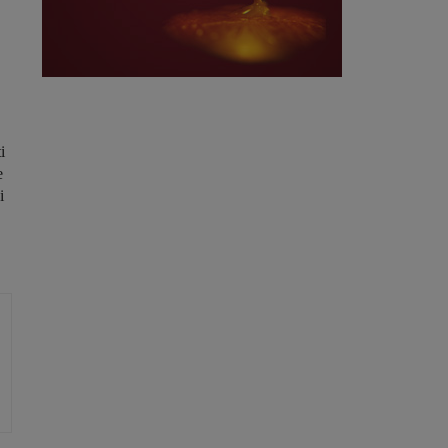
i
e
i