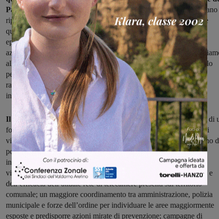
Partito Democratico.
“Se i furti alle attività commerciali continuano
ripetersi con queste modalità e con questa frequenza, significa che
qualcosa non ha funzionato. Non basta limitarsi a commentare gli
episodi o a esprimere solidarietà dopo ogni nuovo colpo: servono
azioni, programmazione e una strategia efficace. Per questo chiediam
all’amministrazione comunale di convocare quanto prima un tavolo
permanente con associazioni di categoria, forze dell’ordine e
rappresentanti dei commercianti per monitorare il fenomeno e
individuare interventi concreti”.
Il PD propone inoltre alcune misure immediate:
“L’istituzione di 
fondo comunale straordinario a sostegno delle attività commerciali
vittime di furti e atti vandalici, per contribuire alle spese di ripristino d
porte, vetrine e sistemi di sicurezza; l’attivazione di contributi e
incentivi per l’installazione o il potenziamento di sistemi di
videosorveglianza e allarme; una verifica puntuale della copertura e
dell’efficacia dell’attuale rete di telecamere presenti sul territorio
comunale; un maggiore coordinamento tra amministrazione, polizia
municipale e forze dell’ordine per individuare le aree maggiormente
esposte e predisporre azioni mirate di prevenzione; campagne di