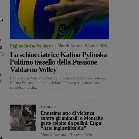
ta
a
Figline Incisa Valdarno
Michele Bossini
-
5 Agosto 2026
on
La schiacciatrice Kalina Pylinska
ne
l’ultimo tassello della Passione
Valdarno Volley
a
La Passione Valdarno Volley con la schiacciatrice polacca
o
Kalina Pylinska ha completato la rosa per il prossimo
campionato di...
Cronaca
Ennesimo atto di violenza
contro gli animali: a Montalto
gatto colpito da pallini. Enpa:
“Atto ingiustificabile”
Monica Campani
-
5 Agosto 2026
el