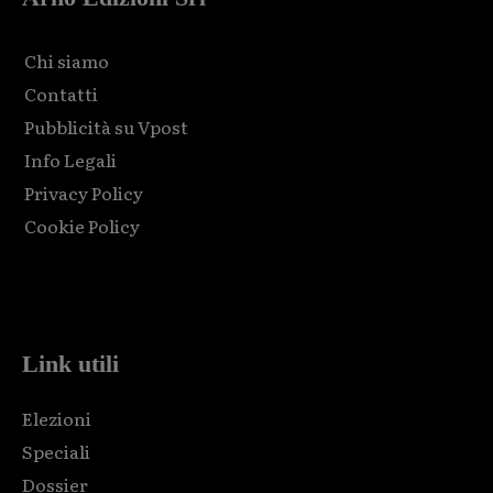
Chi siamo
Contatti
Pubblicità su Vpost
Info Legali
Privacy Policy
Cookie Policy
Html code here! Replace this with any non empty raw html
code and that's it.
Link utili
Elezioni
Speciali
Dossier