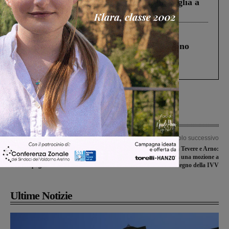
Fiorentino l’uomo che aveva ucciso la figlia a
Levane nel 2020
Cronaca
4 Agosto 2026
Un anno fa la strage in A1 in cui morirono
Gianni, Giulia e Franco. Lo schianto, il
processo, lo stop ai sorpassi fra tir....
Articolo precedente
Articolo successivo
In uscita “Petali di rosa”: il primo
Patto Civico Intra Tevere e Arno:
romanzo del valdarnese Tommaso
presentata in Provincia una mozione a
Boncompagni
sostegno della IVV
Ultime Notizie