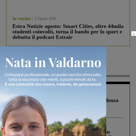
In vetrina
3 Agosto 2026
Estra Notizie agosto: Smart Cities, oltre 44mila
studenti coinvolti, torna il bando per lo sport e
×
debutta il podcast Estrair
Più lette
Figline Incisa Valdarno
1 Agosto 2026
Piscina di Figline finanziata oltre la scadenza
Pnrr, il gruppo di Fratelli d’Italia: “Un
ringraziamento al Governo”
Cronaca
3 Agosto 2026
Scomparso da una struttura di Castiglion