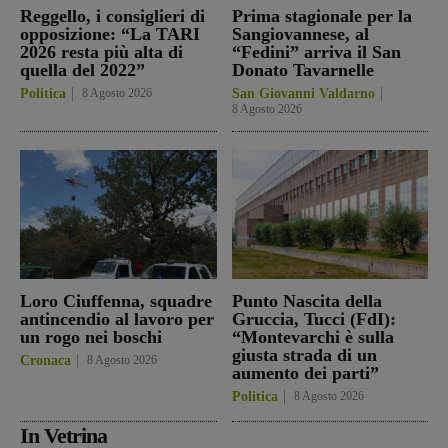
Reggello, i consiglieri di
Prima stagionale per la
opposizione: “La TARI
Sangiovannese, al
2026 resta più alta di
“Fedini” arriva il San
quella del 2022”
Donato Tavarnelle
Politica
8 Agosto 2026
San Giovanni Valdarno
8 Agosto 2026
Loro Ciuffenna, squadre
Punto Nascita della
antincendio al lavoro per
Gruccia, Tucci (FdI):
un rogo nei boschi
“Montevarchi è sulla
giusta strada di un
Cronaca
8 Agosto 2026
aumento dei parti”
Politica
8 Agosto 2026
In Vetrina