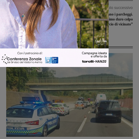
Articolo precedente
Articolo successivo
Consiglio comunale, le opposizioni:
San Giovanni, rincarano i parcheggi.
“La maggioranza ha dimenticato di
Confesercenti: “Ennesimo duro colpo
convocare quello di gennaio”
al commercio di vicinato”
Ultime Notizie