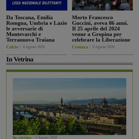
Da Toscana, Emilia
Morto Francesco
Romgna, Umbria e Lazio
Guccini, aveva 86 anni.
le avversarie di
Il 25 aprile del 2024
Montevarchi e
venne a Gropina per
Terranuova Traiana
celebrare la Liberazione
Calcio
6 Agosto 2026
Cronaca
6 Agosto 2026
In Vetrina
In vetrina
6 Agosto 2026