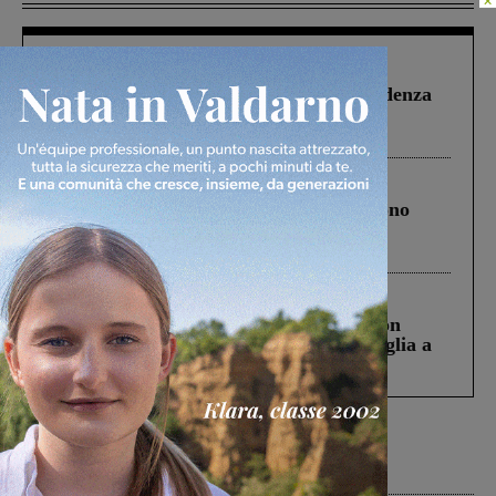
Figline Incisa Valdarno
1 Agosto 2026
Piscina di Figline finanziata oltre la scadenza
Pnrr, il gruppo di Fratelli d’Italia: “Un
ringraziamento al Governo”
Cronaca
4 Agosto 2026
Un anno fa la strage in A1 in cui morirono
Gianni, Giulia e Franco. Lo schianto, il
processo, lo stop ai sorpassi fra tir....
Cronaca
3 Agosto 2026
Scomparso da una struttura di Castiglion
Fiorentino l’uomo che aveva ucciso la figlia a
Levane nel 2020