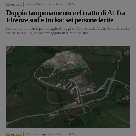
Cronaca
Glenda Venturini
-
6 Agosto 2026
Doppio tamponamento nel tratto di A1 fra
Firenze sud e Incisa: sei persone ferite
Incidente nel primo pomeriggio di oggi sull'autostrada A1, fra Firenze sud e
Incisa Reggello, nella carreggiata in direzione sud,...
Cronaca
Monica Campani
-
6 Agosto 2026