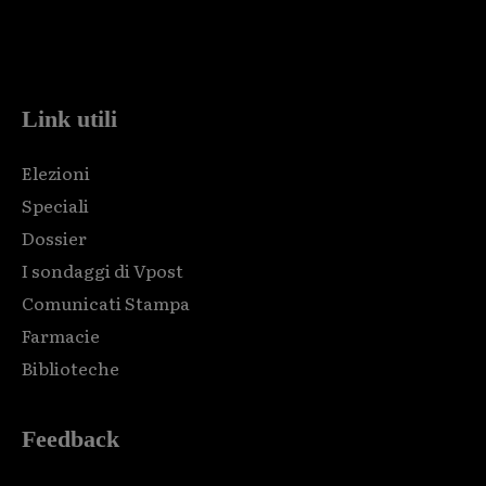
Html code here! Replace this with any non empty raw html
code and that's it.
Link utili
Elezioni
Speciali
Dossier
I sondaggi di Vpost
Comunicati Stampa
Farmacie
Biblioteche
Feedback