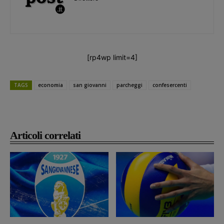
[rp4wp limit=4]
TAGS
economia
san giovanni
parcheggi
confesercenti
Articoli correlati