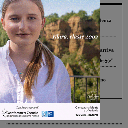
Figline Incisa Valdarno
1 Agosto 2026
Piscina di Figline finanziata oltre la scadenza
Pnrr, il gruppo di Fratelli d’Italia: “Un
ringraziamento al Governo”
Reggello
30 Luglio 2026
Reggello, la chiusura di ‘Mordi e fuggi’ arriva
in Consiglio. Il sindaco: “Come Comune
abbiamo agito solo per far rispettare la legge”
Cronaca
4 Agosto 2026
Un anno fa la strage in A1 in cui morirono
Gianni, Giulia e Franco. Lo schianto, il
processo, lo stop ai sorpassi fra tir....