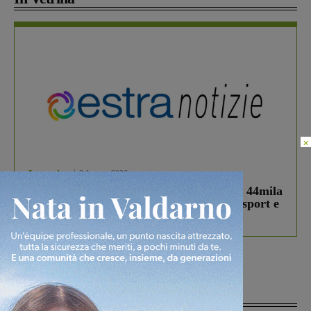
×
In vetrina
3 Agosto 2026
Estra Notizie agosto: Smart Cities, oltre 44mila
studenti coinvolti, torna il bando per lo sport e
debutta il podcast Estrair
Più lette