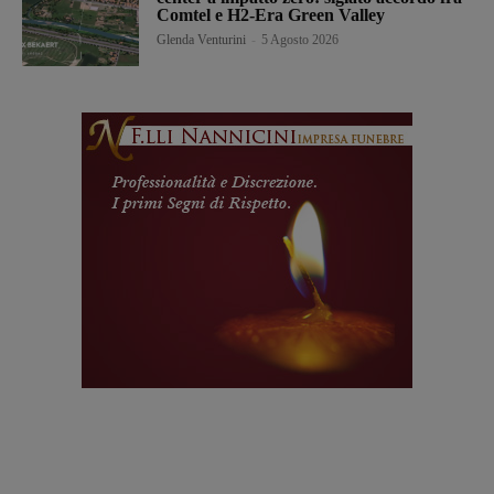
Comtel e H2-Era Green Valley
Glenda Venturini
-
5 Agosto 2026