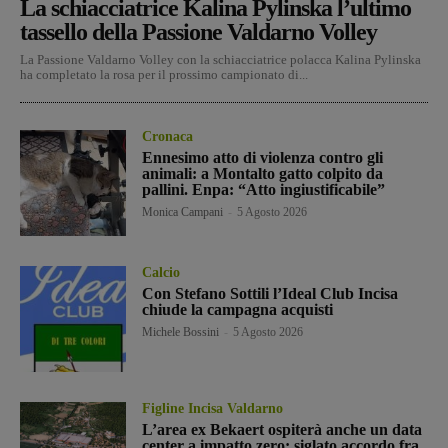
La schiacciatrice Kalina Pylinska l’ultimo
tassello della Passione Valdarno Volley
La Passione Valdarno Volley con la schiacciatrice polacca Kalina Pylinska
ha completato la rosa per il prossimo campionato di...
Cronaca
Ennesimo atto di violenza contro gli
animali: a Montalto gatto colpito da
pallini. Enpa: “Atto ingiustificabile”
Monica Campani
-
5 Agosto 2026
Calcio
Con Stefano Sottili l’Ideal Club Incisa
chiude la campagna acquisti
Michele Bossini
-
5 Agosto 2026
Figline Incisa Valdarno
L’area ex Bekaert ospiterà anche un data
center a impatto zero: siglato accordo fra