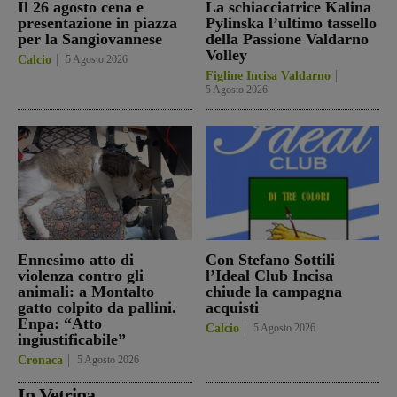
Il 26 agosto cena e
La schiacciatrice Kalina
presentazione in piazza
Pylinska l’ultimo tassello
per la Sangiovannese
della Passione Valdarno
Volley
Calcio
5 Agosto 2026
Figline Incisa Valdarno
5 Agosto 2026
Ennesimo atto di
Con Stefano Sottili
violenza contro gli
l’Ideal Club Incisa
animali: a Montalto
chiude la campagna
gatto colpito da pallini.
acquisti
Enpa: “Atto
Calcio
5 Agosto 2026
ingiustificabile”
Cronaca
5 Agosto 2026
In Vetrina