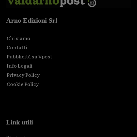
Arno Edizioni Srl
Chi siamo
Contatti
Pubblicità su Vpost
Info Legali
Privacy Policy
Cookie Policy
Html code here! Replace this with any non empty raw html
code and that's it.
Link utili