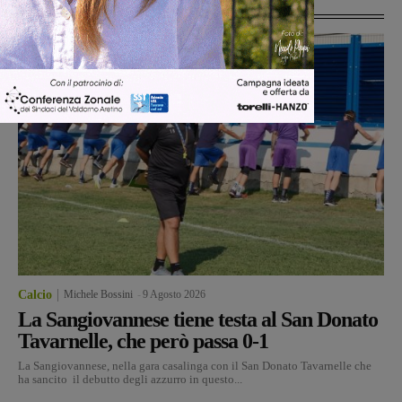
Ultime Notizie
Calcio
Michele Bossini
-
9 Agosto 2026
La Sangiovannese tiene testa al San Donato
Tavarnelle, che però passa 0-1
La Sangiovannese, nella gara casalinga con il San Donato Tavarnelle che
ha sancito il debutto degli azzurro in questo...