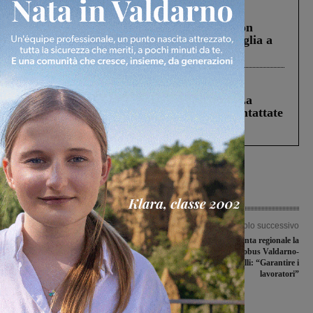
Cronaca
3 Agosto 2026
Scomparso da una struttura di Castiglion
Fiorentino l’uomo che aveva ucciso la figlia a
Levane nel 2020
Cronaca
5 Agosto 2026
Continuano le ricerche di Miah Billal. La
Prefettura: “In caso di avvistamento contattate
il 112”
Articolo precedente
Articolo successivo
Al Cleveland Museum un’opera che
Approvata dalla giunta regionale la
fu trafugata da Ponte agli Stolli: senza
nuova linea autobus Valdarno-
risposta l’interrogazione in Senato che
Valdelsa. Baccelli: “Garantire i
ne aveva chiesto il rientro
lavoratori”