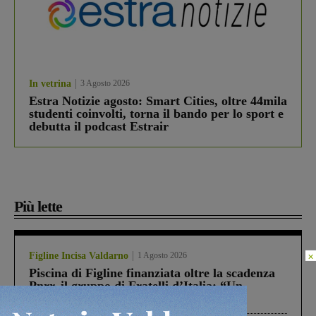
In vetrina
3 Agosto 2026
Estra Notizie agosto: Smart Cities, oltre 44mila
studenti coinvolti, torna il bando per lo sport e
debutta il podcast Estrair
Più lette
×
Figline Incisa Valdarno
1 Agosto 2026
Piscina di Figline finanziata oltre la scadenza
Pnrr, il gruppo di Fratelli d’Italia: “Un
ringraziamento al Governo”