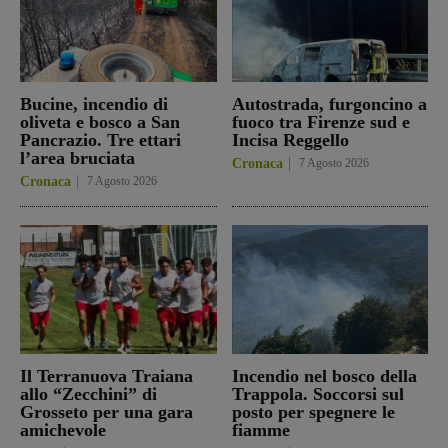
Bucine, incendio di
Autostrada, furgoncino a
oliveta e bosco a San
fuoco tra Firenze sud e
Pancrazio. Tre ettari
Incisa Reggello
l’area bruciata
Cronaca
7 Agosto 2026
Cronaca
7 Agosto 2026
Il Terranuova Traiana
Incendio nel bosco della
allo “Zecchini” di
Trappola. Soccorsi sul
Grosseto per una gara
posto per spegnere le
amichevole
fiamme