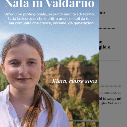
Cronaca
4 Agosto 2026
Un anno fa la strage in A1 in cui morirono
Gianni, Giulia e Franco. Lo schianto, il
processo, lo stop ai sorpassi fra tir....
Cronaca
3 Agosto 2026
Scomparso da una struttura di Castiglion
Fiorentino l’uomo che aveva ucciso la figlia a
Levane nel 2020
Articolo precedente
Articolo successivo
Figline, Gribaudo (PD): “La destra
Under 8 , under 10 e Old in campo nel
sempre con la mano pesante su donne
fine settimana del Rugby Valdarno
e minoranze. Anche con la satira”
Ultime Notizie