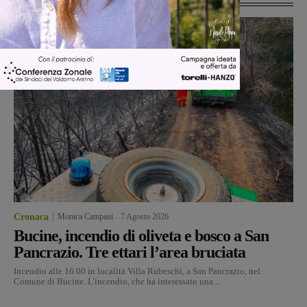
Cronaca
Monica Campani
-
7 Agosto 2026
Bucine, incendio di oliveta e bosco a San
Pancrazio. Tre ettari l’area bruciata
Incendio alle 16.00 in località Villa Rubeschi, a San Pancrazio, nel
Comune di Bucine. L'incendio, che ha interessato una...