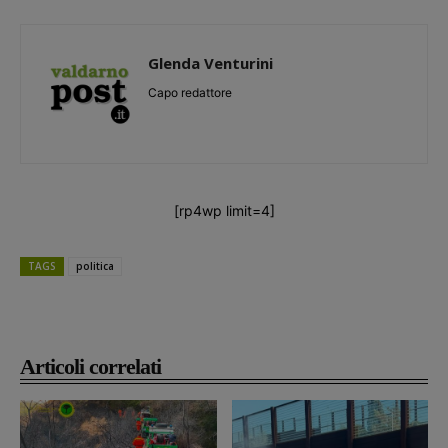
Glenda Venturini
Capo redattore
[rp4wp limit=4]
TAGS
politica
Articoli correlati