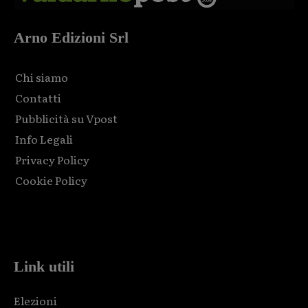
Arno Edizioni Srl
Chi siamo
Contatti
Pubblicità su Vpost
Info Legali
Privacy Policy
Cookie Policy
Html code here! Replace this with any non empty raw html
code and that's it.
Link utili
Elezioni