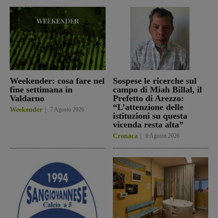
Weekender: cosa fare nel
Sospese le ricerche sul
fine settimana in
campo di Miah Billal, il
Valdarno
Prefetto di Arezzo:
“L’attenzione delle
Weekender
7 Agosto 2026
istituzioni su questa
vicenda resta alta”
Cronaca
6 Agosto 2026