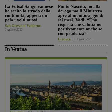
La Futsal Sangiovannese
Punto Nascita, no alla
ha scelto la strada della
deroga ma il Ministero
continuità, appena un
apre al monitoraggio di
paio i volti nuovi
sei mesi. Vadi: “Una
risposta che valutiamo
San Giovanni Valdarno
positivamente anche se
6 Agosto 2026
con prudenza”
Cronaca
6 Agosto 2026
In Vetrina