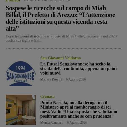
Cronaca
Sospese le ricerche sul campo di Miah
Billal, il Prefetto di Arezzo: “L’attenzione
delle istituzioni su questa vicenda resta
alta”
Dopo tre giorni di ricerche a tappeto di Miah Billal, l'uomo che nel 2020
uccise sua figlia e ferì...
San Giovanni Valdarno
La Futsal Sangiovannese ha scelto la
strada della continuità, appena un paio i
volti nuovi
Michele Bossini
-
6 Agosto 2026
Cronaca
Punto Nascita, no alla deroga ma il
Ministero apre al monitoraggio di sei
mesi. Vadi: “Una risposta che valutiamo
positivamente anche se con prudenza”
Monica Campani
-
6 Agosto 2026