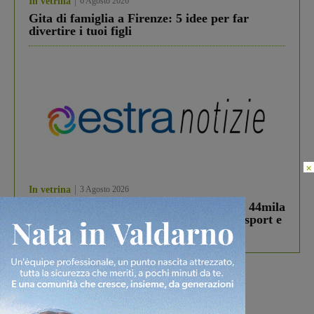
In vetrina
6 Agosto 2026
Gita di famiglia a Firenze: 5 idee per far
divertire i tuoi figli
×
In vetrina
3 Agosto 2026
Estra Notizie agosto: Smart Cities, oltre 44mila
studenti coinvolti, torna il bando per lo sport e
debutta il podcast Estrair
Più lette