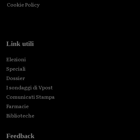
Cookie Policy
Html code here! Replace this with any non empty raw html
code and that's it.
Link utili
Elezioni
Speciali
Dossier
I sondaggi di Vpost
Comunicati Stampa
Farmacie
Biblioteche
Feedback