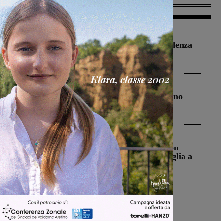
Figline Incisa Valdarno
1 Agosto 2026
Piscina di Figline finanziata oltre la scadenza
Pnrr, il gruppo di Fratelli d’Italia: “Un
ringraziamento al Governo”
Cronaca
4 Agosto 2026
Un anno fa la strage in A1 in cui morirono
Gianni, Giulia e Franco. Lo schianto, il
processo, lo stop ai sorpassi fra tir....
Cronaca
3 Agosto 2026
Scomparso da una struttura di Castiglion
Fiorentino l’uomo che aveva ucciso la figlia a
Levane nel 2020