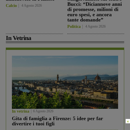
Bucci: “Diciannove anni
Calcio
4 Agosto 2026
di promesse, milioni di
euro spesi, e ancora
tante domande”
Politica
4 Agosto 2026
In Vetrina
In vetrina
6 Agosto 2026
Gita di famiglia a Firenze: 5 idee per far
×
divertire i tuoi figli