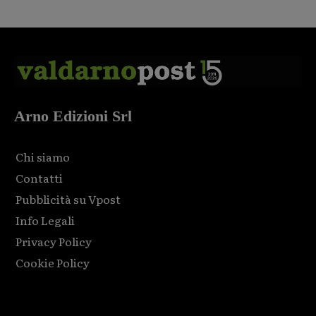
Arno Edizioni Srl
Chi siamo
Contatti
Pubblicità su Vpost
Info Legali
Privacy Policy
Cookie Policy
Html code here! Replace this with any non empty raw html
code and that's it.