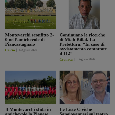
Montevarchi sconfitto 2-
Continuano le ricerche
0 nell’amichevole di
di Miah Billal. La
Piancastagnaio
Prefettura: “In caso di
avvistamento contattate
Calcio
6 Agosto 2026
il 112”
Cronaca
5 Agosto 2026
Il Montevarchi sfida in
Le Liste Civiche
amichevole la Pianese
Sangiovannesi sul teatro