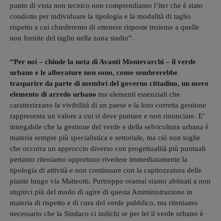
punto di vista non tecnico non comprendiamo l’iter che è stato
condotto per individuare la tipologia e la modalità di taglio
rispetto a cui chiederemo di ottenere risposte insieme a quelle
non fornite del taglio nella zona stadio”.
“Per noi – chiude la nota di Avanti Montevarchi – il verde
urbano e le alberature non sono, come sembrerebbe
trasparire da parte di membri del governo cittadino, un mero
elemento di arredo urbano
ma elementi essenziali che
caratterizzano la vivibilità di un paese e la loro corretta gestione
rappresenta un valore a cui si deve puntare e non rinunciare. E’
innegabile che la gestione del verde e della selvicoltura urbana è
materia sempre più specialistica e settoriale, ma ciò non toglie
che occorra un approccio diverso con progettualità più puntuali
pertanto riteniamo opportuno rivedere immediatamente la
tipologia di attività e non continuare con la capitozzatura delle
piante lungo via Matteotti. Purtroppo oramai siamo abituati a non
stupirci più del modo di agire di questa Amministrazione in
materia di rispetto e di cura del verde pubblico, ma riteniamo
necessario che la Sindaco ci indichi se per lei il verde urbano è