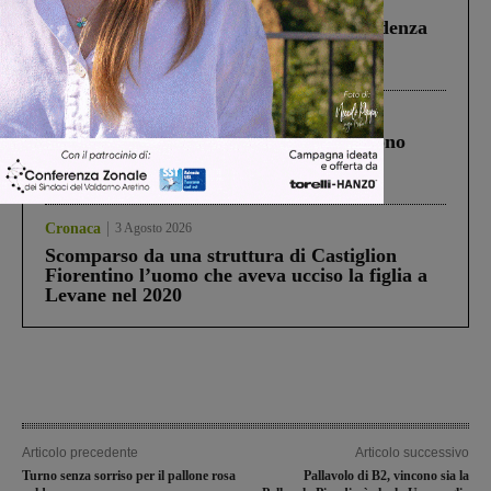
Figline Incisa Valdarno
1 Agosto 2026
Piscina di Figline finanziata oltre la scadenza
Pnrr, il gruppo di Fratelli d’Italia: “Un
ringraziamento al Governo”
Cronaca
4 Agosto 2026
Un anno fa la strage in A1 in cui morirono
Gianni, Giulia e Franco. Lo schianto, il
processo, lo stop ai sorpassi fra tir....
Cronaca
3 Agosto 2026
Scomparso da una struttura di Castiglion
Fiorentino l’uomo che aveva ucciso la figlia a
Levane nel 2020
Articolo precedente
Articolo successivo
Turno senza sorriso per il pallone rosa
Pallavolo di B2, vincono sia la