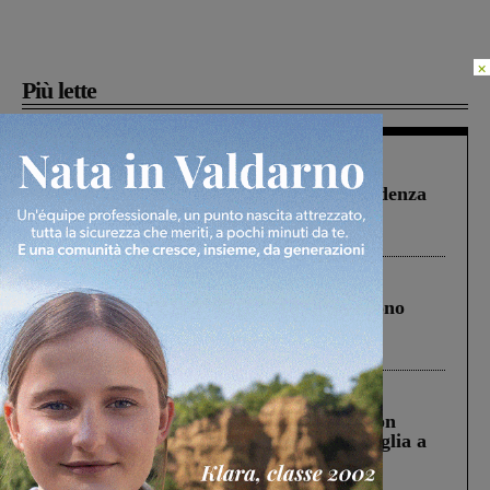
×
Più lette
Figline Incisa Valdarno
1 Agosto 2026
Piscina di Figline finanziata oltre la scadenza
Pnrr, il gruppo di Fratelli d’Italia: “Un
ringraziamento al Governo”
Cronaca
4 Agosto 2026
Un anno fa la strage in A1 in cui morirono
Gianni, Giulia e Franco. Lo schianto, il
processo, lo stop ai sorpassi fra tir....
Cronaca
3 Agosto 2026
Scomparso da una struttura di Castiglion
Fiorentino l’uomo che aveva ucciso la figlia a
Levane nel 2020