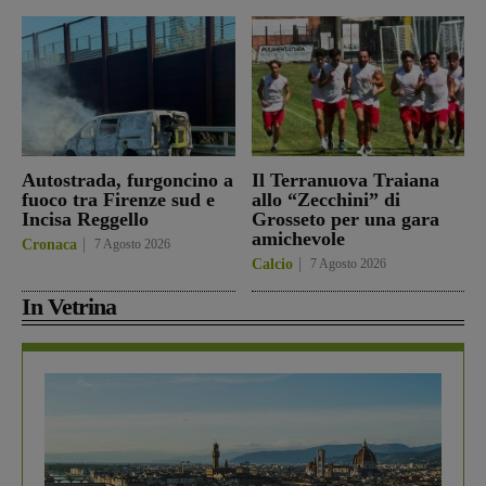
Autostrada, furgoncino a
Il Terranuova Traiana
fuoco tra Firenze sud e
allo “Zecchini” di
Incisa Reggello
Grosseto per una gara
amichevole
Cronaca
7 Agosto 2026
Calcio
7 Agosto 2026
In Vetrina