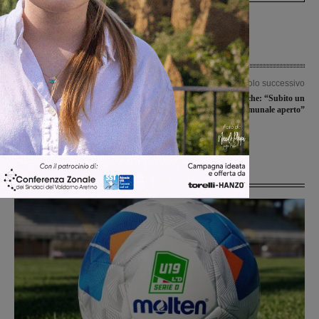
Articolo precedente
Articolo successivo
Pallacanestro di serie C, nel turno di
ABB, Liste civiche: “Subito un
Ognissanti ha vinto la Fides
Consiglio comunale aperto”
Montevarchi mentre è caduta la
Synergy. Domani la settima giornata
Ultime Notizie