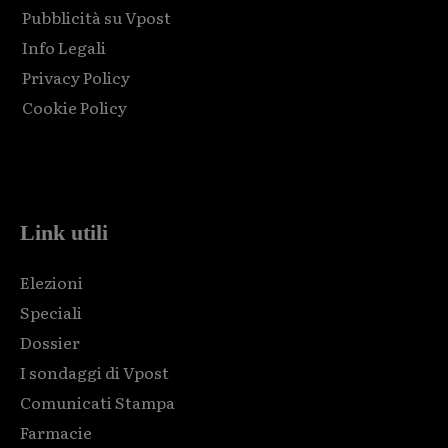
Pubblicità su Vpost
Info Legali
Privacy Policy
Cookie Policy
Html code here! Replace this with any non empty raw html
code and that's it.
Link utili
Elezioni
Speciali
Dossier
I sondaggi di Vpost
Comunicati Stampa
Farmacie