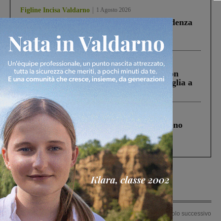
Figline Incisa Valdarno
1 Agosto 2026
Piscina di Figline finanziata oltre la scadenza
Pnrr, il gruppo di Fratelli d’Italia: “Un
ringraziamento al Governo”
Cronaca
3 Agosto 2026
Scomparso da una struttura di Castiglion
Fiorentino l’uomo che aveva ucciso la figlia a
Levane nel 2020
Cronaca
4 Agosto 2026
Un anno fa la strage in A1 in cui morirono
Gianni, Giulia e Franco. Lo schianto, il
processo, lo stop ai sorpassi fra tir....
Articolo precedente
Articolo successivo