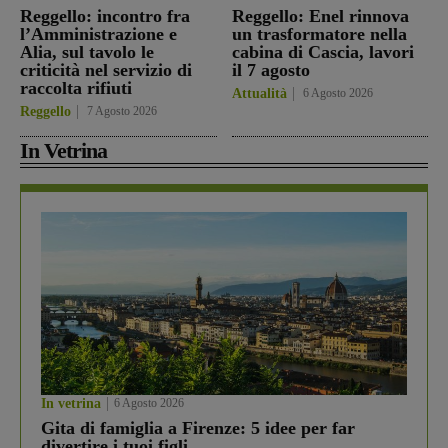
Reggello: incontro fra
Reggello: Enel rinnova
l’Amministrazione e
un trasformatore nella
Alia, sul tavolo le
cabina di Cascia, lavori
criticità nel servizio di
il 7 agosto
raccolta rifiuti
Attualità
6 Agosto 2026
Reggello
7 Agosto 2026
In Vetrina
In vetrina
6 Agosto 2026
Gita di famiglia a Firenze: 5 idee per far
divertire i tuoi figli