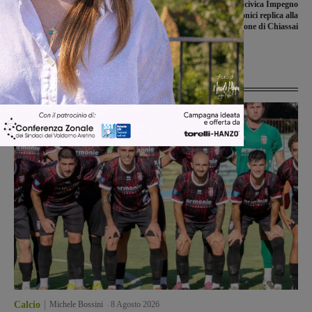
Terza dose di vaccino anti-covid alle
Questione Tari, la lista civica Impegno
persone estremamente fragili, la Asl
Comune per Canonici replica alla
sud est: “Si parte da lunedì 20
coalizione di Chiassai
settembre”
Ultime Notizie
Calcio
Michele Bossini
-
8 Agosto 2026