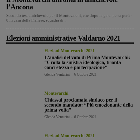
l’Ancona
Secondo test amichevole per il Montevarchi, che dopo la gara persa per 2-
0 in casa della Pianese, squadra di...
Elezioni amministrative Valdarno 2021
Elezioni Montevarchi 2021
L’analisi del voto di Prima Montevarchi:
“Crolla la sinistra ideologica, trionfa
concretezza e partecipazione”
Glenda Venturini
-
6 Ottobre 2021
Montevarchi
Chiassai proclamata sindaco per il
secondo mandato: “Più emozionante della
prima volta”
Glenda Venturini
-
6 Ottobre 2021
Elezioni Montevarchi 2021