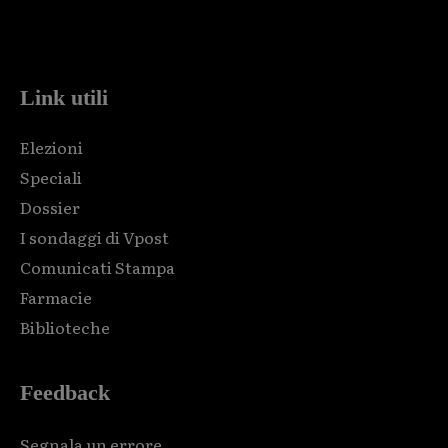
Html code here! Replace this with any non empty raw html
code and that's it.
Link utili
Elezioni
Speciali
Dossier
I sondaggi di Vpost
Comunicati Stampa
Farmacie
Biblioteche
Feedback
Segnala un errore