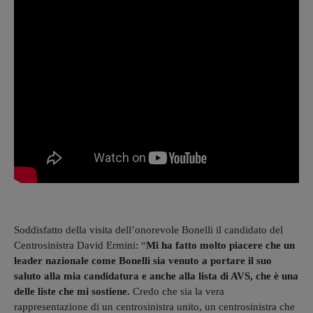
Soddisfatto della visita dell’onorevole Bonelli il candidato del
Centrosinistra David Ermini: “
Mi ha fatto molto piacere che un
leader nazionale come Bonelli sia venuto a portare il suo
saluto alla mia candidatura e anche alla lista di AVS, che è una
delle liste che mi sostiene.
Credo che sia la vera
rappresentazione di un centrosinistra unito, un centrosinistra che