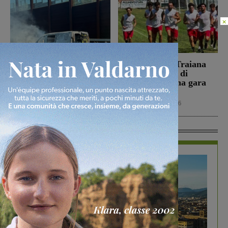
×
Autostrada, furgoncino a
Il Terranuova Traiana
fuoco tra Firenze sud e
allo “Zecchini” di
Incisa Reggello
Grosseto per una gara
amichevole
Cronaca
7 Agosto 2026
Calcio
7 Agosto 2026
In Vetrina