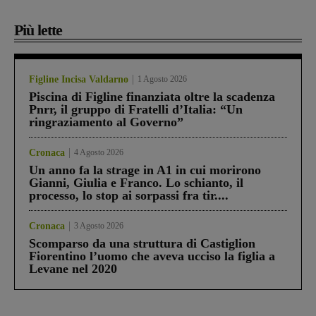
Più lette
Figline Incisa Valdarno
1 Agosto 2026
Piscina di Figline finanziata oltre la scadenza
Pnrr, il gruppo di Fratelli d’Italia: “Un
ringraziamento al Governo”
Cronaca
4 Agosto 2026
Un anno fa la strage in A1 in cui morirono
Gianni, Giulia e Franco. Lo schianto, il
processo, lo stop ai sorpassi fra tir....
Cronaca
3 Agosto 2026
Scomparso da una struttura di Castiglion
Fiorentino l’uomo che aveva ucciso la figlia a
Levane nel 2020