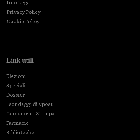
Info Legali
Privacy Policy
Cookie Policy
Html code here! Replace this with any non empty raw html
code and that's it.
Link utili
Elezioni
Speciali
Dossier
I sondaggi di Vpost
Comunicati Stampa
Farmacie
Biblioteche