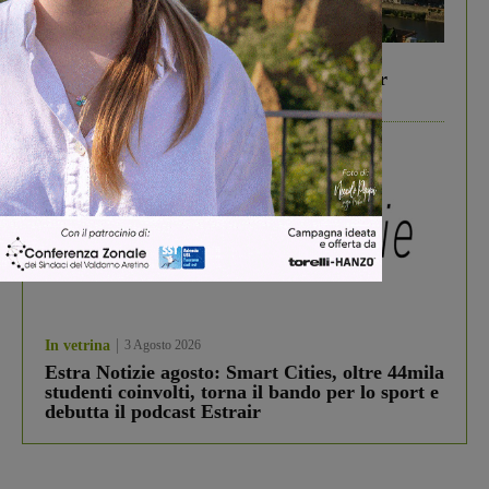
In vetrina
6 Agosto 2026
Gita di famiglia a Firenze: 5 idee per far
divertire i tuoi figli
In vetrina
3 Agosto 2026
Estra Notizie agosto: Smart Cities, oltre 44mila
studenti coinvolti, torna il bando per lo sport e
debutta il podcast Estrair