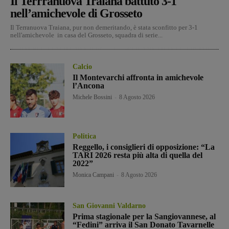
Il Terrranuova Traiana battuto 3-1
nell’amichevole di Grosseto
Il Terranuova Traiana, pur non demeritando, è stata sconfitto per 3-1
nell'amichevole in casa del Grosseto, squadra di serie...
Calcio
Il Montevarchi affronta in amichevole
l’Ancona
Michele Bossini
-
8 Agosto 2026
Politica
Reggello, i consiglieri di opposizione: “La
TARI 2026 resta più alta di quella del
2022”
Monica Campani
-
8 Agosto 2026
San Giovanni Valdarno
Prima stagionale per la Sangiovannese, al
“Fedini” arriva il San Donato Tavarnelle