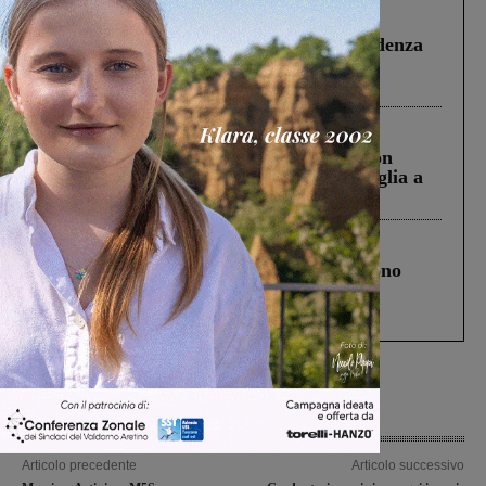
Figline Incisa Valdarno
1 Agosto 2026
Piscina di Figline finanziata oltre la scadenza
Pnrr, il gruppo di Fratelli d’Italia: “Un
ringraziamento al Governo”
Cronaca
3 Agosto 2026
Scomparso da una struttura di Castiglion
Fiorentino l’uomo che aveva ucciso la figlia a
Levane nel 2020
Cronaca
4 Agosto 2026
Un anno fa la strage in A1 in cui morirono
Gianni, Giulia e Franco. Lo schianto, il
processo, lo stop ai sorpassi fra tir....
Articolo precedente
Articolo successivo