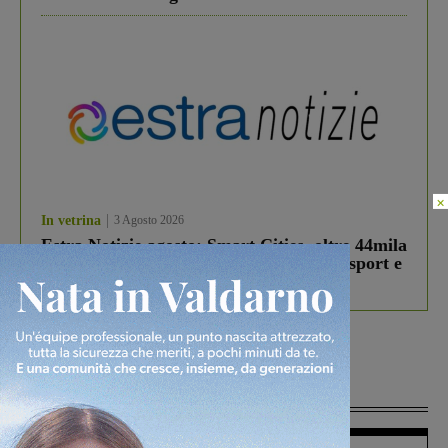
×
In vetrina
3 Agosto 2026
Estra Notizie agosto: Smart Cities, oltre 44mila
studenti coinvolti, torna il bando per lo sport e
debutta il podcast Estrair
Più lette