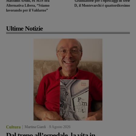
Massimo Artini, ex M5S ora
Graduatorie per i ripescaggi in serie
Alternativa Libera, “Stiamo
D, il Montevarchi è quattordicesimo
lavorando per il Valdarno”
Ultime Notizie
Cultura
Martina Giardi
-
9 Agosto 2026
Dal treno all’ospedale, la vita in