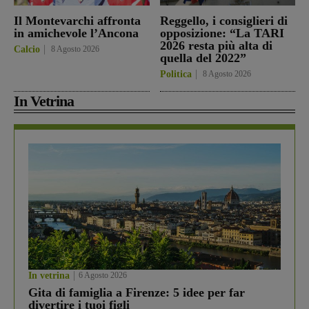
Il Montevarchi affronta
Reggello, i consiglieri di
in amichevole l’Ancona
opposizione: “La TARI
2026 resta più alta di
Calcio
8 Agosto 2026
quella del 2022”
Politica
8 Agosto 2026
In Vetrina
In vetrina
6 Agosto 2026
Gita di famiglia a Firenze: 5 idee per far
divertire i tuoi figli