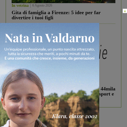
In vetrina
6 Agosto 2026
×
Gita di famiglia a Firenze: 5 idee per far
divertire i tuoi figli
In vetrina
3 Agosto 2026
Estra Notizie agosto: Smart Cities, oltre 44mila
studenti coinvolti, torna il bando per lo sport e
debutta il podcast Estrair