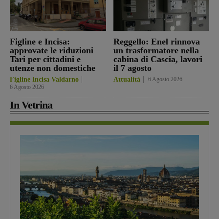
Figline e Incisa:
Reggello: Enel rinnova
approvate le riduzioni
un trasformatore nella
Tari per cittadini e
cabina di Cascia, lavori
utenze non domestiche
il 7 agosto
Figline Incisa Valdarno
Attualità
6 Agosto 2026
6 Agosto 2026
In Vetrina