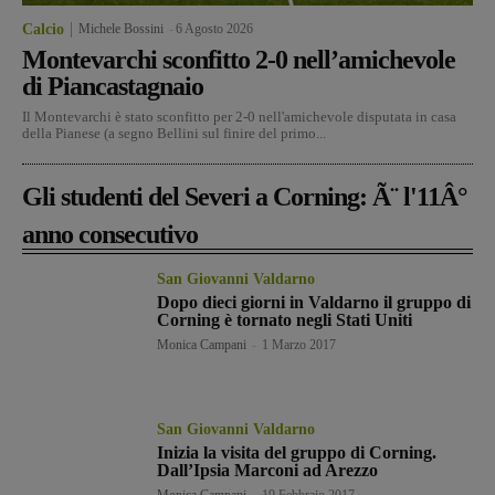
Calcio
Michele Bossini
-
6 Agosto 2026
Montevarchi sconfitto 2-0 nell’amichevole
di Piancastagnaio
Il Montevarchi è stato sconfitto per 2-0 nell'amichevole disputata in casa
della Pianese (a segno Bellini sul finire del primo...
Gli studenti del Severi a Corning: Ã¨ l'11Â°
anno consecutivo
San Giovanni Valdarno
Dopo dieci giorni in Valdarno il gruppo di
Corning è tornato negli Stati Uniti
Monica Campani
-
1 Marzo 2017
San Giovanni Valdarno
Inizia la visita del gruppo di Corning.
Dall’Ipsia Marconi ad Arezzo
Monica Campani
-
19 Febbraio 2017