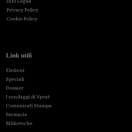
Info Legali
Privacy Policy
Cookie Policy
Html code here! Replace this with any non empty raw html
code and that's it.
Link utili
Elezioni
Speciali
Dossier
I sondaggi di Vpost
Comunicati Stampa
Farmacie
Biblioteche